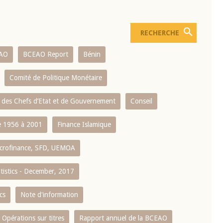
AO
BCEAO Report
Bénin
Comité de Politique Monétaire
 des Chefs d’Etat et de Gouvernement
Conseil
 1956 à 2001
Finance Islamique
crofinance, SFD, UEMOA
atistics - December, 2017
cs
Note d'information
Opérations sur titres
Rapport annuel de la BCEAO