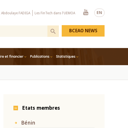
Youtube
EN
x Abdoulaye FADIGA
Les FinTech dans l'UEMOA
BCEAO NEWS
e et financier
Publications
Statistiques
Etats membres
Bénin