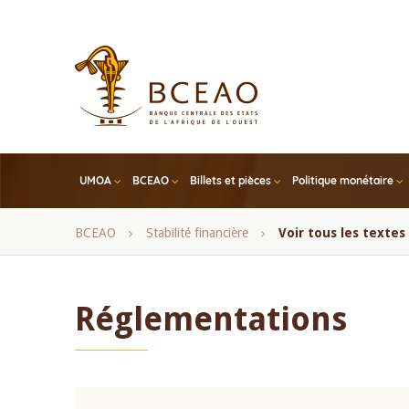
Skip
to
main
content
UMOA
BCEAO
Billets et pièces
Politique monétaire
Fil
BCEAO
Stabilité financière
Voir tous les texte
d'Ariane
Réglementations