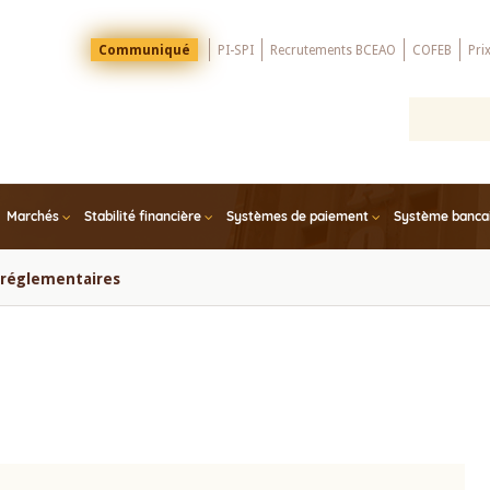
Menu
Communiqué
PI-SPI
Recrutements BCEAO
COFEB
Pri
Top
Marchés
Stabilité financière
Systèmes de paiement
Système bancair
s réglementaires