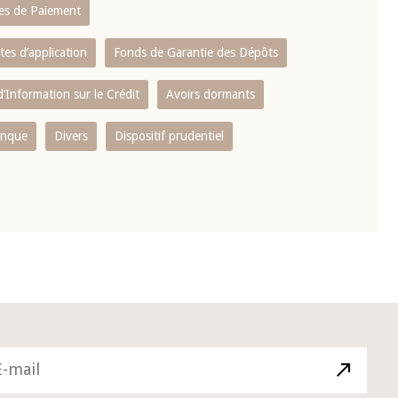
es de Paiement
tes d’application
Fonds de Garantie des Dépôts
’Information sur le Crédit
Avoirs dormants
anque
Divers
Dispositif prudentiel