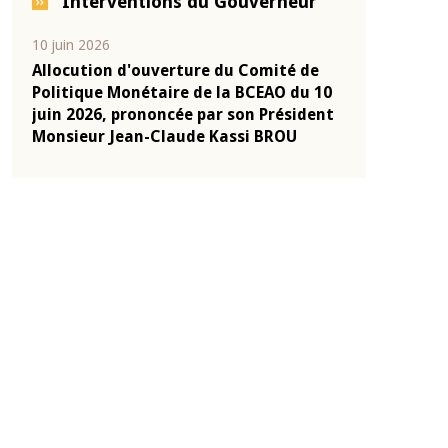
Interventions du Gouverneur
04 mars 2026
22 juillet 2026
e
Allocution d'ouverture du Comité de
Mot introduc
 10
Politique Monétaire de la BCEAO du 4
Claude Kassi
ent
mars 2026, prononcée par son Président
de présentat
Monsieur Jean-Claude Kassi BROU
de la BCEAO