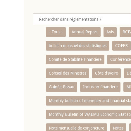
- Tous -
Annual Report
Avis
BCE
bulletin mensuel des statistiques
COFEB
Comité de Stabilité Financière
Conférence
Conseil des Ministres
Côte d’Ivoire
De
Guinée-Bissau
Inclusion financière
Mi
Monthly bulletin of monetary and financial st
Monthly Bulletin of WAEMU Economic Statisti
Note mensuelle de conjoncture
Notes