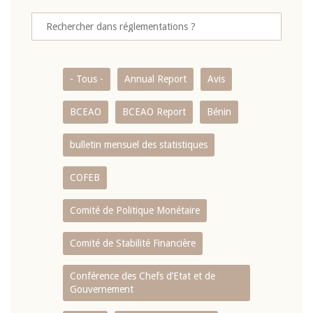
- Tous -
Annual Report
Avis
BCEAO
BCEAO Report
Bénin
bulletin mensuel des statistiques
COFEB
Comité de Politique Monétaire
Comité de Stabilité Financière
Conférence des Chefs d’Etat et de
Gouvernement