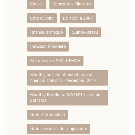
Conseil
Conseil des Ministres
Côte d’Ivoire
De 1956 à 2001
Finance Islamique
Guinée-Bissau
Inclusion financière
Microfinance, SFD, UEMOA
Monthly bulletin of monetary and
financial statistics - December, 2017
Monthly Bulletin of WAEMU Economic
Statistics
Note d'information
Note mensuelle de conjoncture