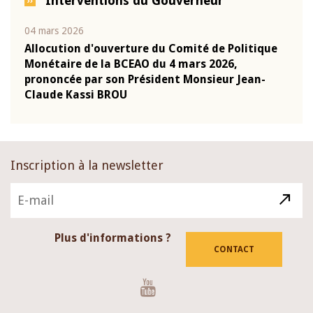
Interventions du Gouverneur
04 mars 2026
22 ju
que
Allocution d'ouverture du Comité de Politique
Mot 
Monétaire de la BCEAO du 4 mars 2026,
Kass
-
prononcée par son Président Monsieur Jean-
prés
Claude Kassi BROU
BCE
Inscription à la newsletter
Plus d'informations ?
CONTACT
Youtube