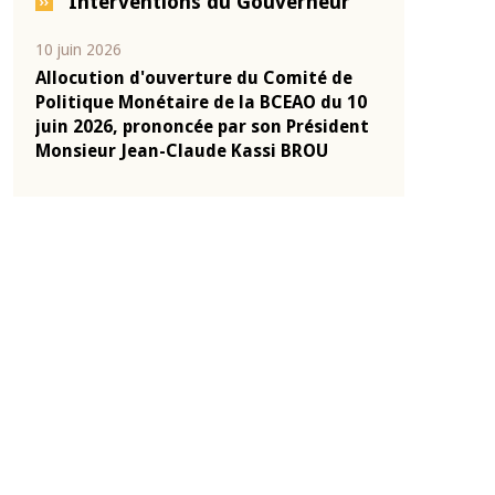
Interventions du Gouverneur
04 mars 2026
22 juillet 2026
e
Allocution d'ouverture du Comité de
Mot introduc
 10
Politique Monétaire de la BCEAO du 4
Claude Kassi
ent
mars 2026, prononcée par son Président
de présentat
Monsieur Jean-Claude Kassi BROU
de la BCEAO