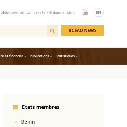
Youtube
EN
x Abdoulaye FADIGA
Les FinTech dans l'UEMOA
BCEAO NEWS
e et financier
Publications
Statistiques
Etats membres
Bénin