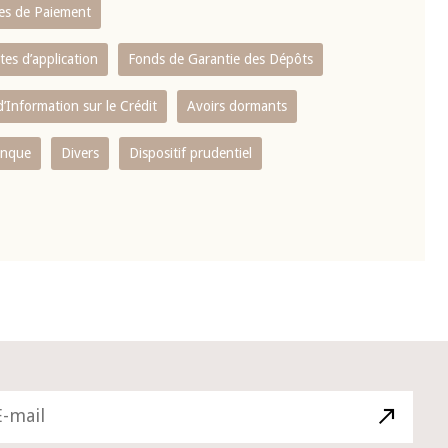
es de Paiement
tes d’application
Fonds de Garantie des Dépôts
’Information sur le Crédit
Avoirs dormants
anque
Divers
Dispositif prudentiel