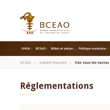
Skip
to
main
content
UMOA
BCEAO
Billets et pièces
Politique monétaire
Fil
BCEAO
Stabilité financière
Voir tous les texte
d'Ariane
Réglementations