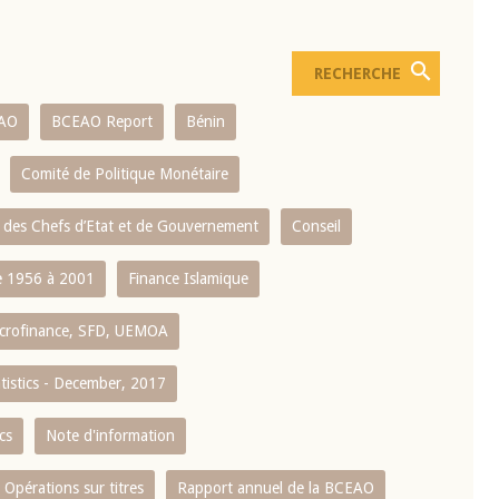
AO
BCEAO Report
Bénin
Comité de Politique Monétaire
 des Chefs d’Etat et de Gouvernement
Conseil
 1956 à 2001
Finance Islamique
crofinance, SFD, UEMOA
atistics - December, 2017
cs
Note d'information
Opérations sur titres
Rapport annuel de la BCEAO