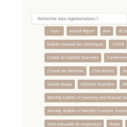
- Tous -
Annual Report
Avis
BCE
bulletin mensuel des statistiques
COFEB
Comité de Stabilité Financière
Conférence
Conseil des Ministres
Côte d’Ivoire
De
Guinée-Bissau
Inclusion financière
Mi
Monthly bulletin of monetary and financial st
Monthly Bulletin of WAEMU Economic Statisti
Note mensuelle de conjoncture
Notes