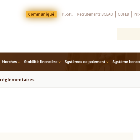
Menu
Communiqué
PI-SPI
Recrutements BCEAO
COFEB
Pri
Top
Marchés
Stabilité financière
Systèmes de paiement
Système bancair
s réglementaires