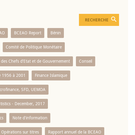
AO
BCEAO Report
Bénin
Comité de Politique Monétaire
 des Chefs d’Etat et de Gouvernement
Conseil
 1956 à 2001
Finance Islamique
crofinance, SFD, UEMOA
atistics - December, 2017
cs
Note d'information
Opérations sur titres
Rapport annuel de la BCEAO