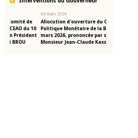
Interventions du Gouverneur
04 mars 2026
22 juillet 2026
e
Allocution d'ouverture du Comité de
Mot introduc
 10
Politique Monétaire de la BCEAO du 4
Claude Kassi
ent
mars 2026, prononcée par son Président
de présentat
Monsieur Jean-Claude Kassi BROU
de la BCEAO