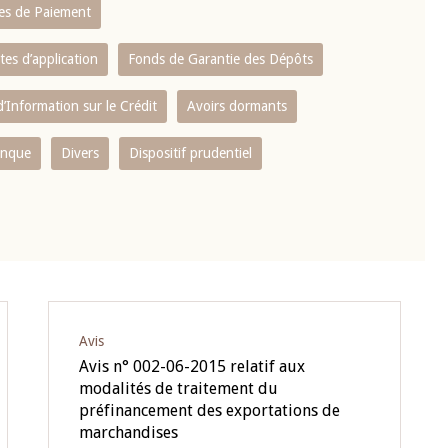
es de Paiement
tes d’application
Fonds de Garantie des Dépôts
’Information sur le Crédit
Avoirs dormants
anque
Divers
Dispositif prudentiel
Avis
Avis n° 002-06-2015 relatif aux
modalités de traitement du
préfinancement des exportations de
marchandises