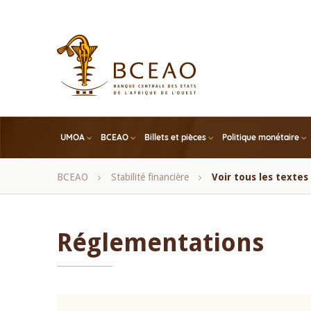
Skip
to
main
content
UMOA
BCEAO
Billets et pièces
Politique monétaire
Fil
BCEAO
Stabilité financière
Voir tous les texte
d'Ariane
Réglementations