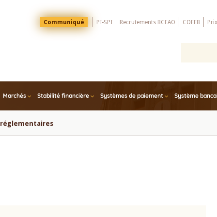
Menu
Communiqué
PI-SPI
Recrutements BCEAO
COFEB
Pri
Top
Marchés
Stabilité financière
Systèmes de paiement
Système bancair
s réglementaires