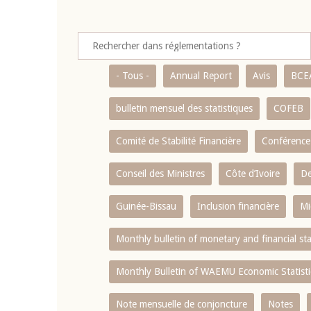
- Tous -
Annual Report
Avis
BCE
bulletin mensuel des statistiques
COFEB
Comité de Stabilité Financière
Conférence
Conseil des Ministres
Côte d’Ivoire
De
Guinée-Bissau
Inclusion financière
Mi
Monthly bulletin of monetary and financial st
Monthly Bulletin of WAEMU Economic Statisti
Note mensuelle de conjoncture
Notes