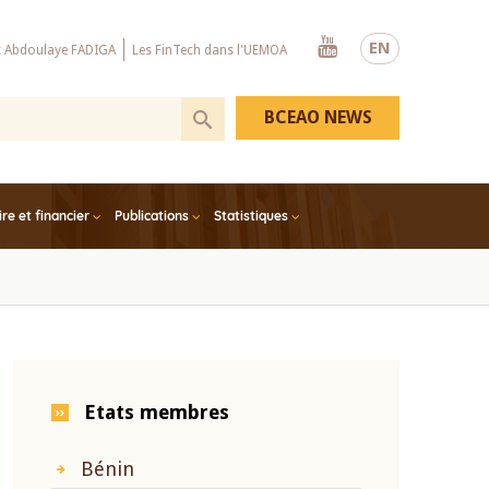
Youtube
EN
x Abdoulaye FADIGA
Les FinTech dans l'UEMOA
BCEAO NEWS
e et financier
Publications
Statistiques
Etats membres
Bénin