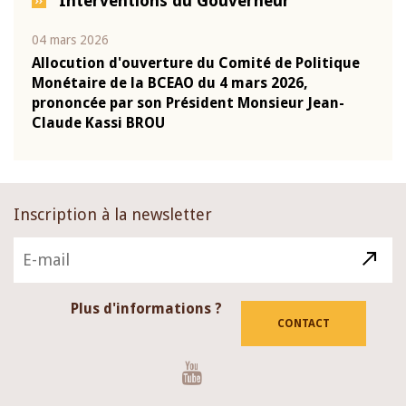
Interventions du Gouverneur
04 mars 2026
22 ju
que
Allocution d'ouverture du Comité de Politique
Mot 
Monétaire de la BCEAO du 4 mars 2026,
Kass
-
prononcée par son Président Monsieur Jean-
prés
Claude Kassi BROU
BCE
Inscription à la newsletter
Plus d'informations ?
CONTACT
Youtube