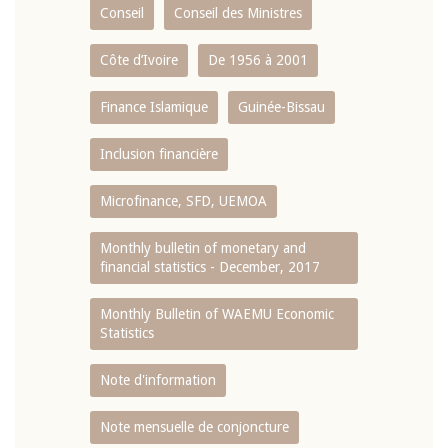
Conseil
Conseil des Ministres
Côte d’Ivoire
De 1956 à 2001
Finance Islamique
Guinée-Bissau
Inclusion financière
Microfinance, SFD, UEMOA
Monthly bulletin of monetary and
financial statistics - December, 2017
Monthly Bulletin of WAEMU Economic
Statistics
Note d'information
Note mensuelle de conjoncture