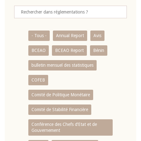
- Tous -
Annual Report
Avis
BCEAO
BCEAO Report
Bénin
bulletin mensuel des statistiques
COFEB
Comité de Politique Monétaire
Comité de Stabilité Financière
Conférence des Chefs d’Etat et de
Gouvernement