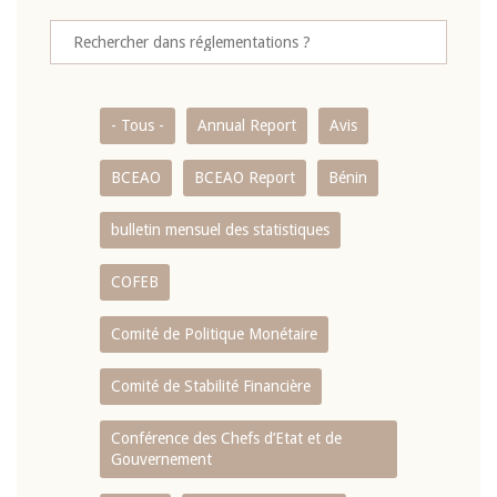
- Tous -
Annual Report
Avis
BCEAO
BCEAO Report
Bénin
bulletin mensuel des statistiques
COFEB
Comité de Politique Monétaire
Comité de Stabilité Financière
Conférence des Chefs d’Etat et de
Gouvernement