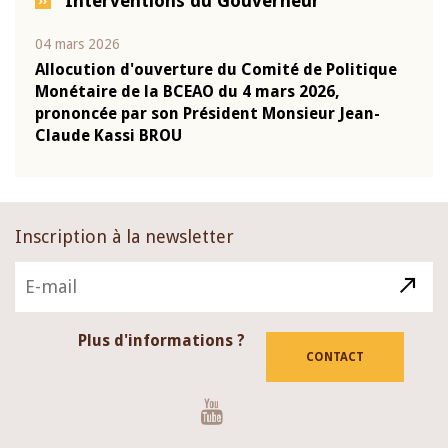
Interventions du Gouverneur
04 mars 2026
22 ju
que
Allocution d'ouverture du Comité de Politique
Mot 
Monétaire de la BCEAO du 4 mars 2026,
Kass
-
prononcée par son Président Monsieur Jean-
prés
Claude Kassi BROU
BCE
Inscription à la newsletter
Plus d'informations ?
CONTACT
Youtube