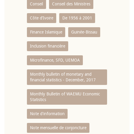
Conseil
Conseil des Ministres
Côte d’Ivoire
De 1956 à 2001
Finance Islamique
Guinée-Bissau
Inclusion financière
Microfinance, SFD, UEMOA
Monthly bulletin of monetary and
financial statistics - December, 2017
Monthly Bulletin of WAEMU Economic
Statistics
Note d'information
Note mensuelle de conjoncture