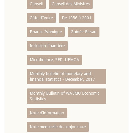
Conseil
Conseil des Ministres
Côte d’Ivoire
De 1956 à 2001
Finance Islamique
Guinée-Bissau
Inclusion financière
Microfinance, SFD, UEMOA
Monthly bulletin of monetary and
financial statistics - December, 2017
Monthly Bulletin of WAEMU Economic
Statistics
Note d'information
Note mensuelle de conjoncture