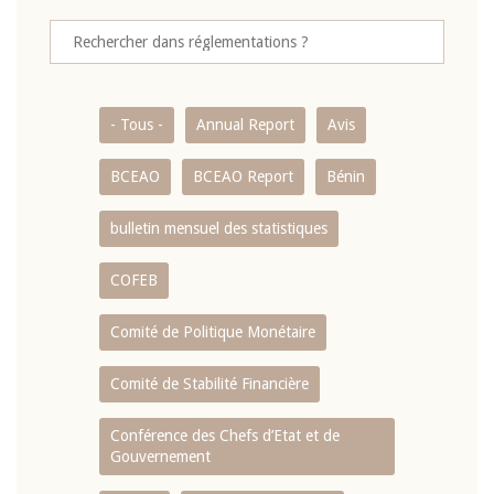
- Tous -
Annual Report
Avis
BCEAO
BCEAO Report
Bénin
bulletin mensuel des statistiques
COFEB
Comité de Politique Monétaire
Comité de Stabilité Financière
Conférence des Chefs d’Etat et de
Gouvernement