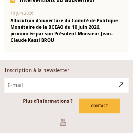
Interventions du Gouverneur
10 juin 2026
04 m
e
Allocution d'ouverture du Comité de Politique
Allo
Monétaire de la BCEAO du 10 juin 2026,
Moné
prononcée par son Président Monsieur Jean-
pron
Claude Kassi BROU
Clau
Inscription à la newsletter
Plus d'informations ?
CONTACT
Youtube