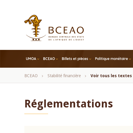
Skip
to
main
content
UMOA
BCEAO
Billets et pièces
Politique monétaire
Fil
BCEAO
Stabilité financière
Voir tous les texte
d'Ariane
Réglementations