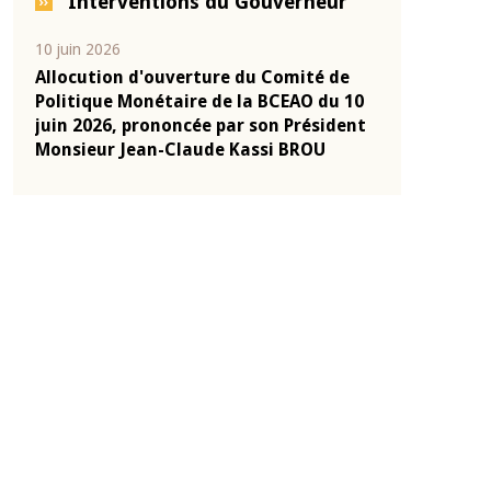
Interventions du Gouverneur
04 mars 2026
22 juillet 2026
e
Allocution d'ouverture du Comité de
Mot introduc
 10
Politique Monétaire de la BCEAO du 4
Claude Kassi
ent
mars 2026, prononcée par son Président
de présentat
Monsieur Jean-Claude Kassi BROU
de la BCEAO