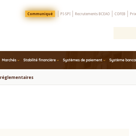
Menu
Communiqué
PI-SPI
Recrutements BCEAO
COFEB
Pri
Top
Marchés
Stabilité financière
Systèmes de paiement
Système bancair
s réglementaires