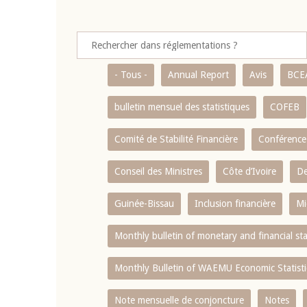
- Tous -
Annual Report
Avis
BCE
bulletin mensuel des statistiques
COFEB
Comité de Stabilité Financière
Conférence
Conseil des Ministres
Côte d’Ivoire
De
Guinée-Bissau
Inclusion financière
Mi
Monthly bulletin of monetary and financial st
Monthly Bulletin of WAEMU Economic Statisti
Note mensuelle de conjoncture
Notes