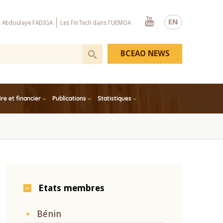
Youtube
EN
x Abdoulaye FADIGA
Les FinTech dans l'UEMOA
BCEAO NEWS
e et financier
Publications
Statistiques
Etats membres
Bénin