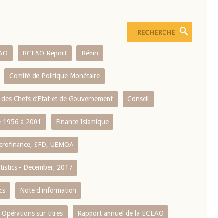
AO
BCEAO Report
Bénin
Comité de Politique Monétaire
 des Chefs d’Etat et de Gouvernement
Conseil
 1956 à 2001
Finance Islamique
crofinance, SFD, UEMOA
atistics - December, 2017
cs
Note d'information
Opérations sur titres
Rapport annuel de la BCEAO