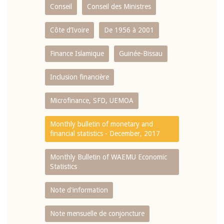
Conseil
Conseil des Ministres
Côte d’Ivoire
De 1956 à 2001
Finance Islamique
Guinée-Bissau
Inclusion financière
Microfinance, SFD, UEMOA
Monthly bulletin of monetary and
financial statistics - December, 2017
Monthly Bulletin of WAEMU Economic
Statistics
Note d'information
Note mensuelle de conjoncture