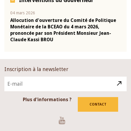
Interventions du Gouverneur
04 mars 2026
22 ju
que
Allocution d'ouverture du Comité de Politique
Mot 
Monétaire de la BCEAO du 4 mars 2026,
Kass
-
prononcée par son Président Monsieur Jean-
prés
Claude Kassi BROU
BCE
Inscription à la newsletter
Plus d'informations ?
CONTACT
Youtube