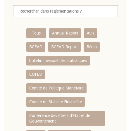
- Tous -
Annual Report
Avis
BCEAO
BCEAO Report
Bénin
bulletin mensuel des statistiques
COFEB
Comité de Politique Monétaire
Comité de Stabilité Financière
Conférence des Chefs d’Etat et de
Gouvernement