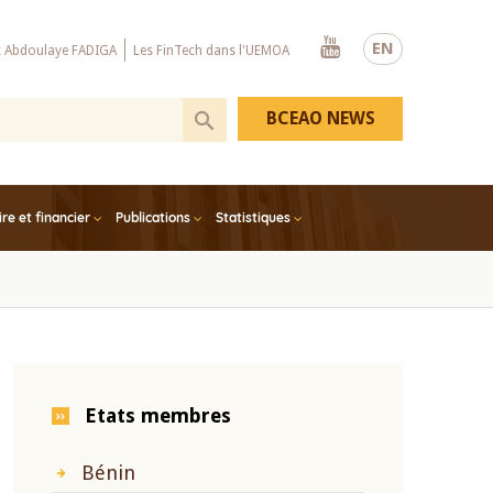
Youtube
EN
x Abdoulaye FADIGA
Les FinTech dans l'UEMOA
BCEAO NEWS
e et financier
Publications
Statistiques
Etats membres
Bénin