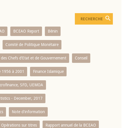
AO
BCEAO Report
Bénin
Comité de Politique Monétaire
 des Chefs d’Etat et de Gouvernement
Conseil
 1956 à 2001
Finance Islamique
crofinance, SFD, UEMOA
atistics - December, 2017
cs
Note d'information
Opérations sur titres
Rapport annuel de la BCEAO