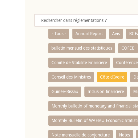
- Tous -
Annual Report
Avis
BCE
bulletin mensuel des statistiques
COFEB
Comité de Stabilité Financière
Conférence
Conseil des Ministres
Côte d’Ivoire
De
Guinée-Bissau
Inclusion financière
Mi
Monthly bulletin of monetary and financial st
Monthly Bulletin of WAEMU Economic Statisti
Note mensuelle de conjoncture
Notes