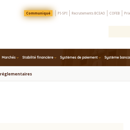
Menu
Communiqué
PI-SPI
Recrutements BCEAO
COFEB
Pri
Top
Marchés
Stabilité financière
Systèmes de paiement
Système bancair
s réglementaires