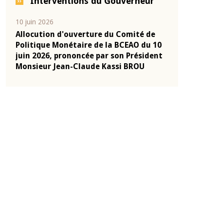
Interventions du Gouverneur
04 mars 2026
22 juillet 2026
e
Allocution d'ouverture du Comité de
Mot introduc
 10
Politique Monétaire de la BCEAO du 4
Claude Kassi
ent
mars 2026, prononcée par son Président
de présentat
Monsieur Jean-Claude Kassi BROU
de la BCEAO