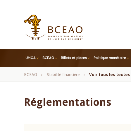
Skip
to
main
content
UMOA
BCEAO
Billets et pièces
Politique monétaire
Fil
BCEAO
Stabilité financière
Voir tous les texte
d'Ariane
Réglementations