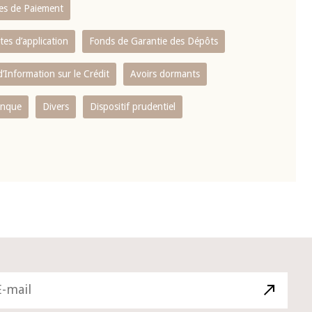
es de Paiement
tes d’application
Fonds de Garantie des Dépôts
’Information sur le Crédit
Avoirs dormants
anque
Divers
Dispositif prudentiel