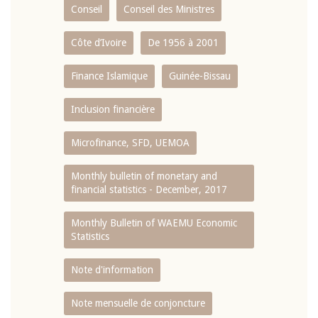
Conseil
Conseil des Ministres
Côte d’Ivoire
De 1956 à 2001
Finance Islamique
Guinée-Bissau
Inclusion financière
Microfinance, SFD, UEMOA
Monthly bulletin of monetary and
financial statistics - December, 2017
Monthly Bulletin of WAEMU Economic
Statistics
Note d'information
Note mensuelle de conjoncture