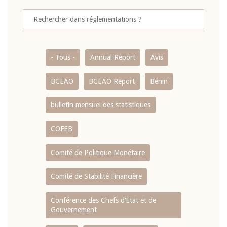
- Tous -
Annual Report
Avis
BCEAO
BCEAO Report
Bénin
bulletin mensuel des statistiques
COFEB
Comité de Politique Monétaire
Comité de Stabilité Financière
Conférence des Chefs d’Etat et de
Gouvernement