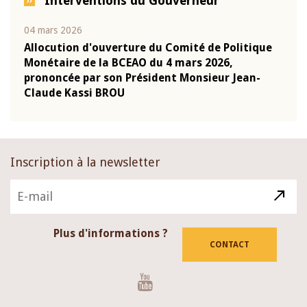
Interventions du Gouverneur
04 mars 2026
22 ju
que
Allocution d'ouverture du Comité de Politique
Mot 
Monétaire de la BCEAO du 4 mars 2026,
Kass
-
prononcée par son Président Monsieur Jean-
prés
Claude Kassi BROU
BCE
Inscription à la newsletter
Plus d'informations ?
CONTACT
Youtube