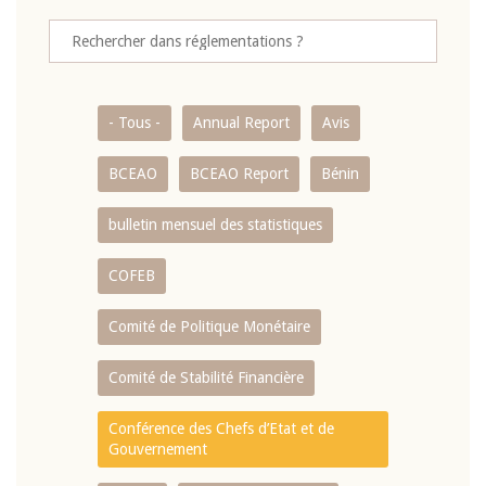
- Tous -
Annual Report
Avis
BCEAO
BCEAO Report
Bénin
bulletin mensuel des statistiques
COFEB
Comité de Politique Monétaire
Comité de Stabilité Financière
Conférence des Chefs d’Etat et de
Gouvernement