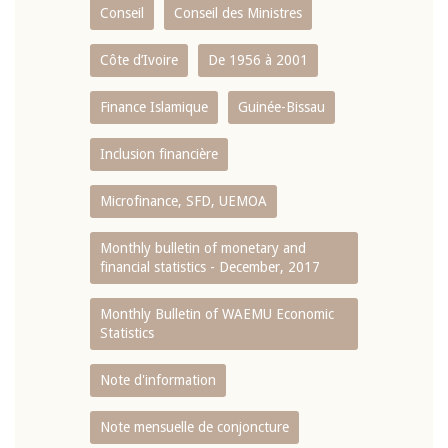
Conseil
Conseil des Ministres
Côte d’Ivoire
De 1956 à 2001
Finance Islamique
Guinée-Bissau
Inclusion financière
Microfinance, SFD, UEMOA
Monthly bulletin of monetary and
financial statistics - December, 2017
Monthly Bulletin of WAEMU Economic
Statistics
Note d'information
Note mensuelle de conjoncture