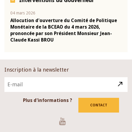
Interventions du Gouverneur
04 mars 2026
22 ju
que
Allocution d'ouverture du Comité de Politique
Mot 
Monétaire de la BCEAO du 4 mars 2026,
Kass
-
prononcée par son Président Monsieur Jean-
prés
Claude Kassi BROU
BCE
Inscription à la newsletter
Plus d'informations ?
CONTACT
Youtube