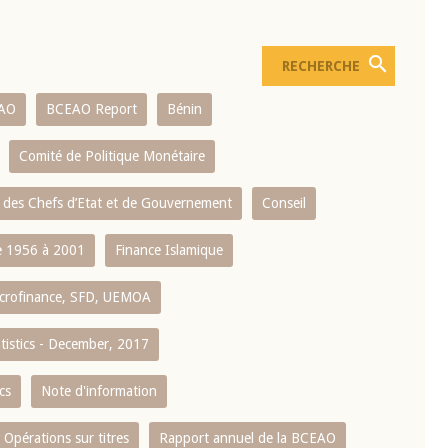
AO
BCEAO Report
Bénin
Comité de Politique Monétaire
 des Chefs d’Etat et de Gouvernement
Conseil
 1956 à 2001
Finance Islamique
crofinance, SFD, UEMOA
atistics - December, 2017
cs
Note d'information
Opérations sur titres
Rapport annuel de la BCEAO