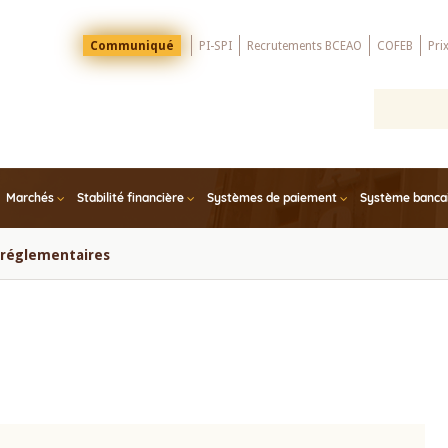
Menu
Communiqué
PI-SPI
Recrutements BCEAO
COFEB
Pri
Top
Marchés
Stabilité financière
Systèmes de paiement
Système bancair
s réglementaires