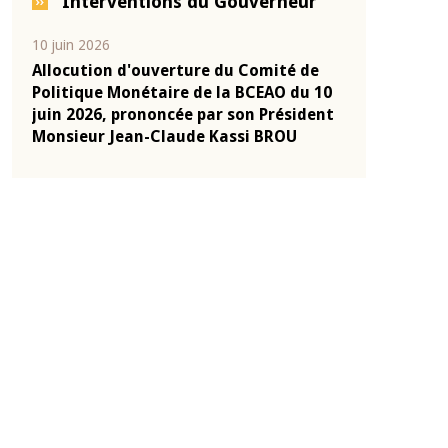
Interventions du Gouverneur
04 mars 2026
22 juillet 2026
e
Allocution d'ouverture du Comité de
Mot introduc
 10
Politique Monétaire de la BCEAO du 4
Claude Kassi
ent
mars 2026, prononcée par son Président
de présentat
Monsieur Jean-Claude Kassi BROU
de la BCEAO