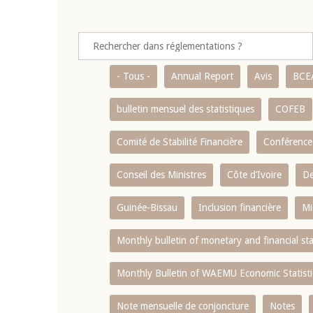
- Tous -
Annual Report
Avis
BCE
bulletin mensuel des statistiques
COFEB
Comité de Stabilité Financière
Conférence
Conseil des Ministres
Côte d’Ivoire
De
Guinée-Bissau
Inclusion financière
Mi
Monthly bulletin of monetary and financial st
Monthly Bulletin of WAEMU Economic Statisti
Note mensuelle de conjoncture
Notes