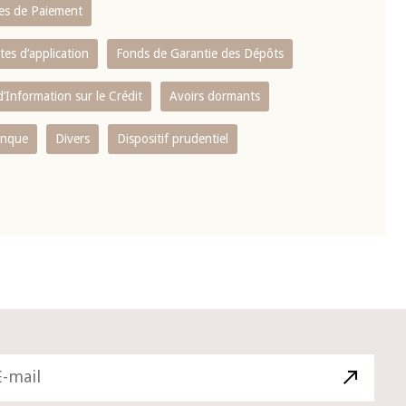
es de Paiement
tes d’application
Fonds de Garantie des Dépôts
’Information sur le Crédit
Avoirs dormants
anque
Divers
Dispositif prudentiel