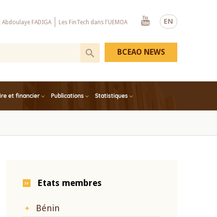
Youtube
EN
x Abdoulaye FADIGA
Les FinTech dans l'UEMOA
BCEAO NEWS
e et financier
Publications
Statistiques
Etats membres
Bénin