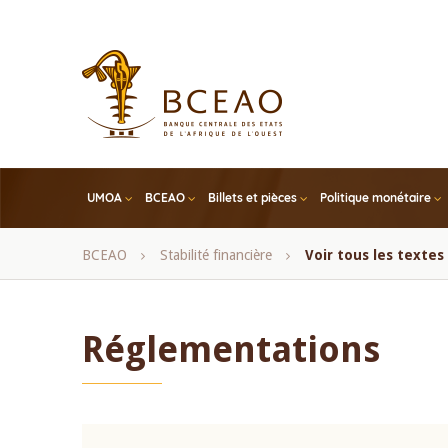
Skip
to
main
content
UMOA
BCEAO
Billets et pièces
Politique monétaire
Fil
BCEAO
Stabilité financière
Voir tous les texte
d'Ariane
Réglementations