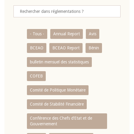
- Tous -
Annual Report
Avis
BCEAO
BCEAO Report
Bénin
bulletin mensuel des statistiques
COFEB
Comité de Politique Monétaire
Comité de Stabilité Financière
Conférence des Chefs d’Etat et de
Gouvernement