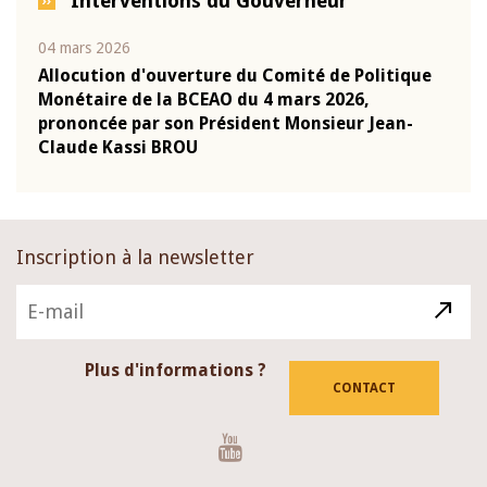
Interventions du Gouverneur
04 mars 2026
22 ju
que
Allocution d'ouverture du Comité de Politique
Mot 
Monétaire de la BCEAO du 4 mars 2026,
Kass
-
prononcée par son Président Monsieur Jean-
prés
Claude Kassi BROU
BCE
Inscription à la newsletter
Plus d'informations ?
CONTACT
Youtube