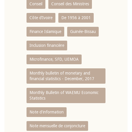
Conseil
Conseil des Ministres
Côte d’Ivoire
De 1956 à 2001
Finance Islamique
Guinée-Bissau
Inclusion financière
Microfinance, SFD, UEMOA
Monthly bulletin of monetary and
financial statistics - December, 2017
Monthly Bulletin of WAEMU Economic
Statistics
Note d'information
Note mensuelle de conjoncture