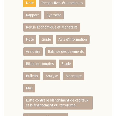
Note
Perspectives économiques
Rapport
Synthése
Revue Economique et Monétaire
Note
Guide
Avis d’information
Annuaire
Balance des paiements
Bilans et comptes
Etude
Bulletin
Analyse
Monétaire
Mali
Lutte contre le blanchiment de capitaux
et le financement du terrorisme