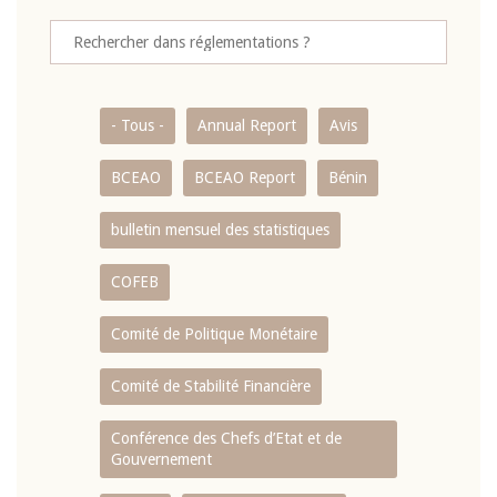
- Tous -
Annual Report
Avis
BCEAO
BCEAO Report
Bénin
bulletin mensuel des statistiques
COFEB
Comité de Politique Monétaire
Comité de Stabilité Financière
Conférence des Chefs d’Etat et de
Gouvernement