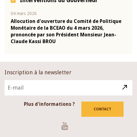
Interventions du Gouverneur
04 mars 2026
22 ju
que
Allocution d'ouverture du Comité de Politique
Mot 
Monétaire de la BCEAO du 4 mars 2026,
Kass
-
prononcée par son Président Monsieur Jean-
prés
Claude Kassi BROU
BCE
Inscription à la newsletter
Plus d'informations ?
CONTACT
Youtube