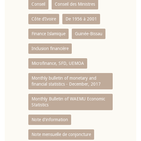
Conseil
Conseil des Ministres
Côte d’Ivoire
De 1956 à 2001
Finance Islamique
Guinée-Bissau
Inclusion financière
Microfinance, SFD, UEMOA
Monthly bulletin of monetary and
financial statistics - December, 2017
Monthly Bulletin of WAEMU Economic
Statistics
Note d'information
Note mensuelle de conjoncture