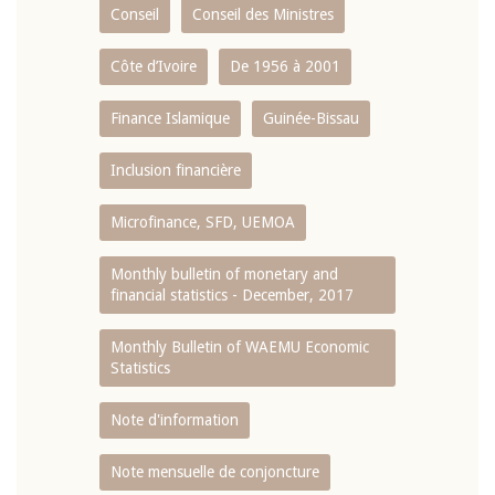
Conseil
Conseil des Ministres
Côte d’Ivoire
De 1956 à 2001
Finance Islamique
Guinée-Bissau
Inclusion financière
Microfinance, SFD, UEMOA
Monthly bulletin of monetary and
financial statistics - December, 2017
Monthly Bulletin of WAEMU Economic
Statistics
Note d'information
Note mensuelle de conjoncture