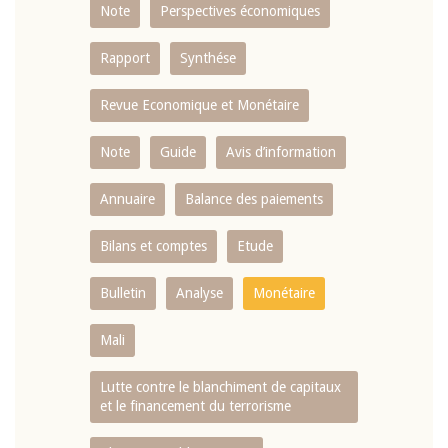
Note
Perspectives économiques
Rapport
Synthése
Revue Economique et Monétaire
Note
Guide
Avis d’information
Annuaire
Balance des paiements
Bilans et comptes
Etude
Bulletin
Analyse
Monétaire
Mali
Lutte contre le blanchiment de capitaux
et le financement du terrorisme