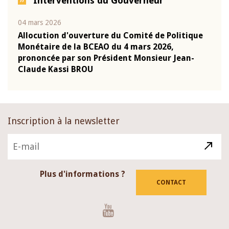
Interventions du Gouverneur
04 mars 2026
22 ju
que
Allocution d'ouverture du Comité de Politique
Mot 
Monétaire de la BCEAO du 4 mars 2026,
Kass
-
prononcée par son Président Monsieur Jean-
prés
Claude Kassi BROU
BCE
Inscription à la newsletter
Plus d'informations ?
CONTACT
Youtube