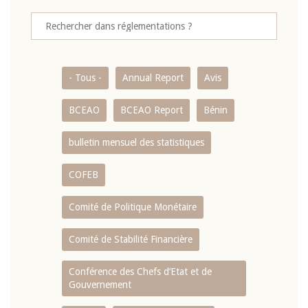
- Tous -
Annual Report
Avis
BCEAO
BCEAO Report
Bénin
bulletin mensuel des statistiques
COFEB
Comité de Politique Monétaire
Comité de Stabilité Financière
Conférence des Chefs d’Etat et de
Gouvernement