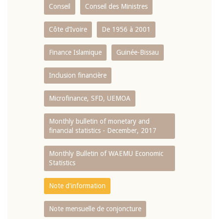
Conseil
Conseil des Ministres
Côte d’Ivoire
De 1956 à 2001
Finance Islamique
Guinée-Bissau
Inclusion financière
Microfinance, SFD, UEMOA
Monthly bulletin of monetary and
financial statistics - December, 2017
Monthly Bulletin of WAEMU Economic
Statistics
Note d'information
Note mensuelle de conjoncture