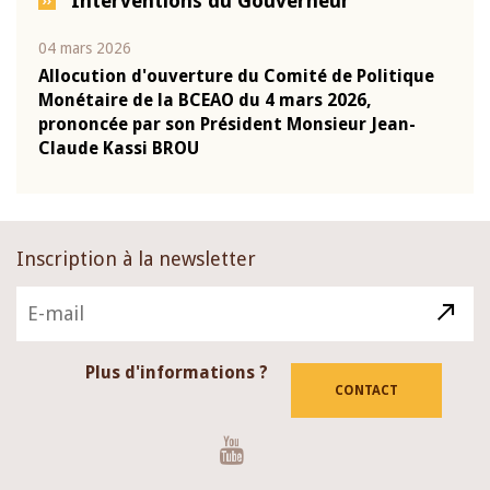
Interventions du Gouverneur
04 mars 2026
22 ju
que
Allocution d'ouverture du Comité de Politique
Mot 
Monétaire de la BCEAO du 4 mars 2026,
Kass
-
prononcée par son Président Monsieur Jean-
prés
Claude Kassi BROU
BCE
Inscription à la newsletter
Plus d'informations ?
CONTACT
Youtube