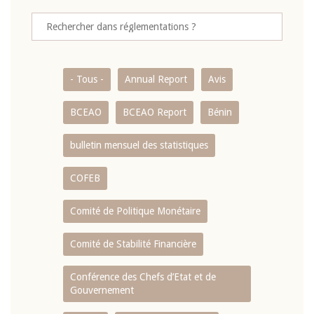
- Tous -
Annual Report
Avis
BCEAO
BCEAO Report
Bénin
bulletin mensuel des statistiques
COFEB
Comité de Politique Monétaire
Comité de Stabilité Financière
Conférence des Chefs d’Etat et de
Gouvernement