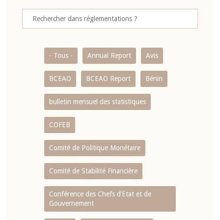
- Tous -
Annual Report
Avis
BCEAO
BCEAO Report
Bénin
bulletin mensuel des statistiques
COFEB
Comité de Politique Monétaire
Comité de Stabilité Financière
Conférence des Chefs d’Etat et de
Gouvernement