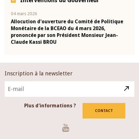
Interventions du Gouverneur
04 mars 2026
22 ju
que
Allocution d'ouverture du Comité de Politique
Mot 
Monétaire de la BCEAO du 4 mars 2026,
Kass
-
prononcée par son Président Monsieur Jean-
prés
Claude Kassi BROU
BCE
Inscription à la newsletter
Plus d'informations ?
CONTACT
Youtube