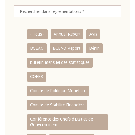
- Tous -
Annual Report
Avis
BCEAO
BCEAO Report
Bénin
bulletin mensuel des statistiques
COFEB
Comité de Politique Monétaire
Comité de Stabilité Financière
Conférence des Chefs d’Etat et de
Gouvernement