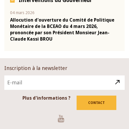
Interventions du Gouverneur
04 mars 2026
22 ju
que
Allocution d'ouverture du Comité de Politique
Mot 
Monétaire de la BCEAO du 4 mars 2026,
Kass
-
prononcée par son Président Monsieur Jean-
prés
Claude Kassi BROU
BCE
Inscription à la newsletter
Plus d'informations ?
CONTACT
Youtube