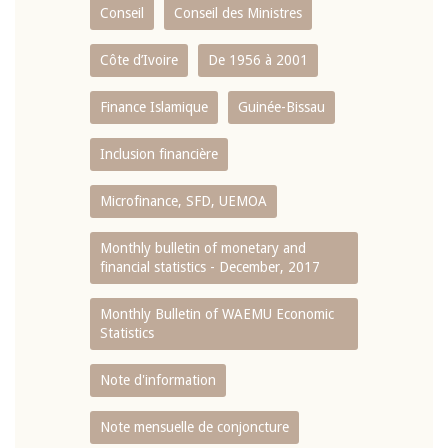
Conseil
Conseil des Ministres
Côte d’Ivoire
De 1956 à 2001
Finance Islamique
Guinée-Bissau
Inclusion financière
Microfinance, SFD, UEMOA
Monthly bulletin of monetary and
financial statistics - December, 2017
Monthly Bulletin of WAEMU Economic
Statistics
Note d'information
Note mensuelle de conjoncture