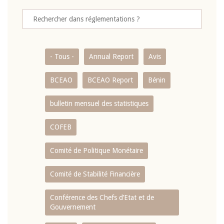
- Tous -
Annual Report
Avis
BCEAO
BCEAO Report
Bénin
bulletin mensuel des statistiques
COFEB
Comité de Politique Monétaire
Comité de Stabilité Financière
Conférence des Chefs d’Etat et de
Gouvernement