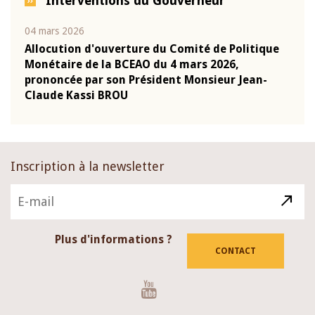
Interventions du Gouverneur
04 mars 2026
22 ju
que
Allocution d'ouverture du Comité de Politique
Mot 
Monétaire de la BCEAO du 4 mars 2026,
Kass
-
prononcée par son Président Monsieur Jean-
prés
Claude Kassi BROU
BCE
Inscription à la newsletter
Plus d'informations ?
CONTACT
Youtube