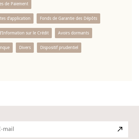
es de Paiement
tes d’application
Fonds de Garantie des Dépôts
’Information sur le Crédit
Avoirs dormants
anque
Divers
Dispositif prudentiel