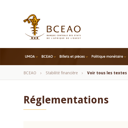
Skip
to
main
content
UMOA
BCEAO
Billets et pièces
Politique monétaire
Fil
BCEAO
Stabilité financière
Voir tous les texte
d'Ariane
Réglementations