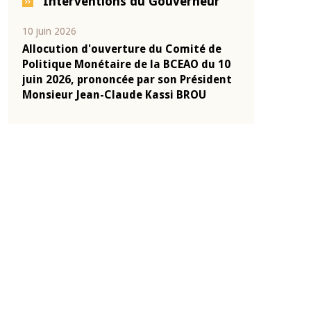
Interventions du Gouverneur
04 mars 2026
22 juillet 2026
de
Allocution d'ouverture du Comité de
Mot introdu
 10
Politique Monétaire de la BCEAO du 4
Claude Kassi
ent
mars 2026, prononcée par son Président
de présentat
Monsieur Jean-Claude Kassi BROU
de la BCEAO