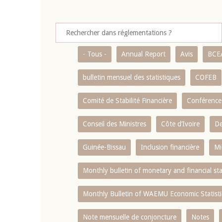
- Tous -
Annual Report
Avis
BCE
bulletin mensuel des statistiques
COFEB
Comité de Stabilité Financière
Conférence
Conseil des Ministres
Côte d’Ivoire
De
Guinée-Bissau
Inclusion financière
Mi
Monthly bulletin of monetary and financial st
Monthly Bulletin of WAEMU Economic Statisti
Note mensuelle de conjoncture
Notes