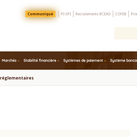
Menu
Communiqué
PI-SPI
Recrutements BCEAO
COFEB
Pri
Top
Marchés
Stabilité financière
Systèmes de paiement
Système bancair
s réglementaires