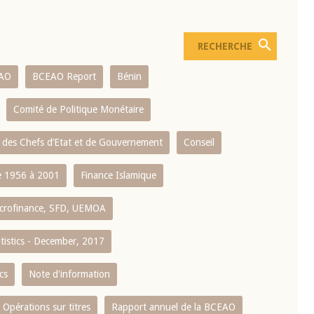
AO
BCEAO Report
Bénin
Comité de Politique Monétaire
 des Chefs d’Etat et de Gouvernement
Conseil
 1956 à 2001
Finance Islamique
crofinance, SFD, UEMOA
atistics - December, 2017
cs
Note d'information
Opérations sur titres
Rapport annuel de la BCEAO