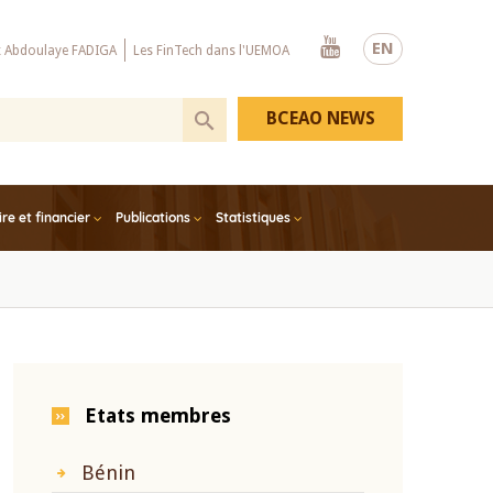
Youtube
EN
x Abdoulaye FADIGA
Les FinTech dans l'UEMOA
BCEAO NEWS
e et financier
Publications
Statistiques
Etats membres
Bénin