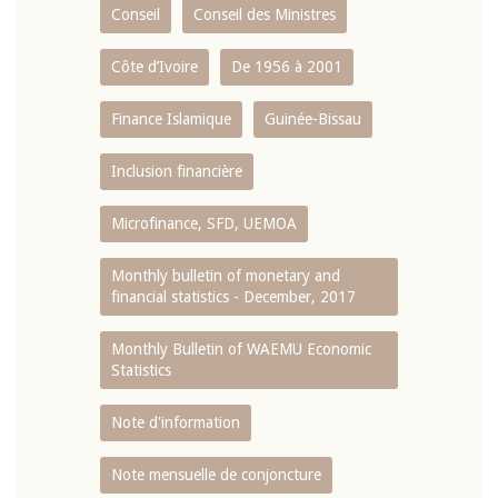
Conseil
Conseil des Ministres
Côte d’Ivoire
De 1956 à 2001
Finance Islamique
Guinée-Bissau
Inclusion financière
Microfinance, SFD, UEMOA
Monthly bulletin of monetary and
financial statistics - December, 2017
Monthly Bulletin of WAEMU Economic
Statistics
Note d'information
Note mensuelle de conjoncture