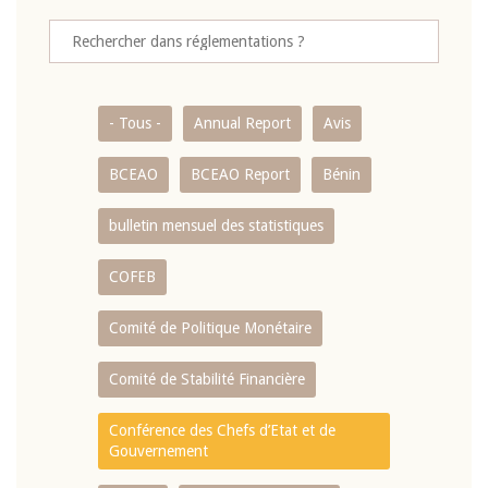
- Tous -
Annual Report
Avis
BCEAO
BCEAO Report
Bénin
bulletin mensuel des statistiques
COFEB
Comité de Politique Monétaire
Comité de Stabilité Financière
Conférence des Chefs d’Etat et de
Gouvernement