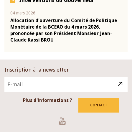
Interventions du Gouverneur
04 mars 2026
22 ju
que
Allocution d'ouverture du Comité de Politique
Mot 
Monétaire de la BCEAO du 4 mars 2026,
Kass
-
prononcée par son Président Monsieur Jean-
prés
Claude Kassi BROU
BCE
Inscription à la newsletter
Plus d'informations ?
CONTACT
Youtube