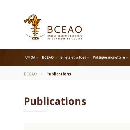
Skip
to
main
content
UMOA
BCEAO
Billets et pièces
Politique monétaire
Fil
BCEAO
Publications
d'Ariane
Publications