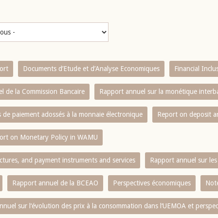
ort
Documents d’Etude et d’Analyse Economiques
Financial Incl
l de la Commission Bancaire
Rapport annuel sur la monétique inter
es de paiement adossés à la monnaie électronique
Report on deposit 
ort on Monetary Policy in WAMU
ctures, and payment instruments and services
Rapport annuel sur les 
Rapport annuel de la BCEAO
Perspectives économiques
Note
nnuel sur l‘évolution des prix à la consommation dans l‘UEMOA et perspec