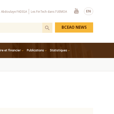
Youtube
EN
x Abdoulaye FADIGA
Les FinTech dans l'UEMOA
BCEAO NEWS
e et financier
Publications
Statistiques