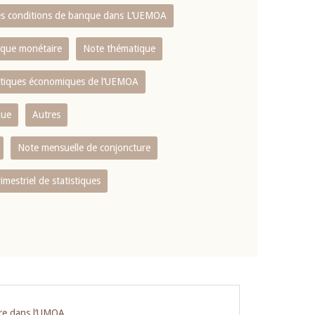
es conditions de banque dans L‘UEMOA
tique monétaire
Note thématique
istiques économiques de l‘UEMOA
que
Autres
Note mensuelle de conjoncture
rimestriel de statistiques
ière dans l‘UMOA