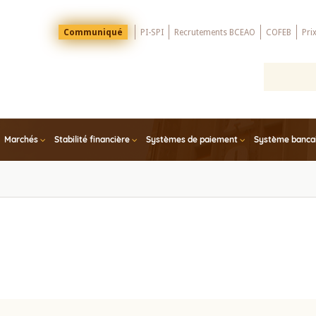
Menu
Communiqué
PI-SPI
Recrutements BCEAO
COFEB
Pri
Top
Marchés
Stabilité financière
Systèmes de paiement
Système bancair