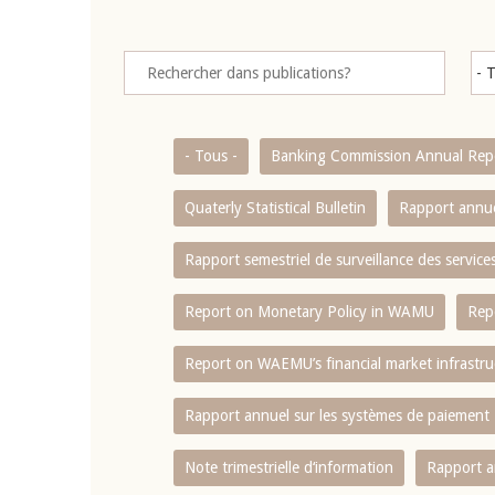
- Tous -
Banking Commission Annual Rep
Quaterly Statistical Bulletin
Rapport annue
Rapport semestriel de surveillance des servic
Report on Monetary Policy in WAMU
Rep
Report on WAEMU’s financial market infrastru
Rapport annuel sur les systèmes de paiement
Note trimestrielle d‘information
Rapport a