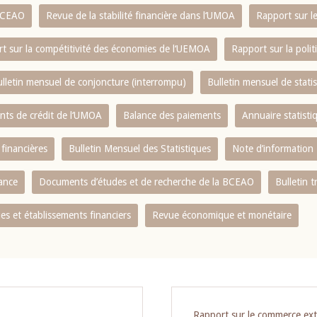
 BCEAO
Revue de la stabilité financière dans l‘UMOA
Rapport sur l
t sur la compétitivité des économies de l‘UEMOA
Rapport sur la poli
lletin mensuel de conjoncture (interrompu)
Bulletin mensuel de stat
ents de crédit de l‘UMOA
Balance des paiements
Annuaire statisti
 financières
Bulletin Mensuel des Statistiques
Note d’information
nance
Documents d’études et de recherche de la BCEAO
Bulletin t
s et établissements financiers
Revue économique et monétaire
Rapport sur le commerce ext