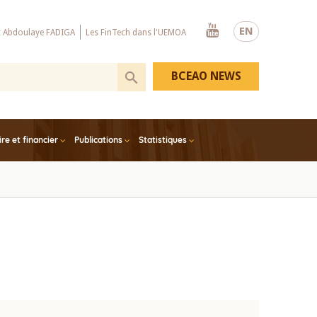
Youtube
EN
x Abdoulaye FADIGA
Les FinTech dans l'UEMOA
BCEAO NEWS
e et financier
Publications
Statistiques