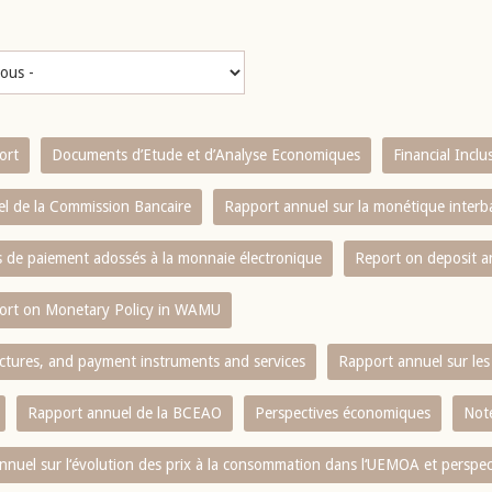
ort
Documents d’Etude et d’Analyse Economiques
Financial Incl
l de la Commission Bancaire
Rapport annuel sur la monétique inter
es de paiement adossés à la monnaie électronique
Report on deposit 
ort on Monetary Policy in WAMU
ctures, and payment instruments and services
Rapport annuel sur les 
Rapport annuel de la BCEAO
Perspectives économiques
Note
nnuel sur l‘évolution des prix à la consommation dans l‘UEMOA et perspec