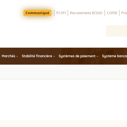
Menu
Communiqué
PI-SPI
Recrutements BCEAO
COFEB
Pri
Top
Marchés
Stabilité financière
Systèmes de paiement
Système bancair