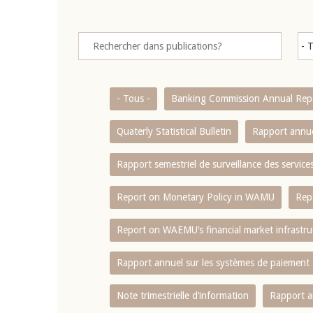
- Tous -
Banking Commission Annual Rep
Quaterly Statistical Bulletin
Rapport annue
Rapport semestriel de surveillance des servic
Report on Monetary Policy in WAMU
Rep
Report on WAEMU’s financial market infrastru
Rapport annuel sur les systèmes de paiement
Note trimestrielle d‘information
Rapport a