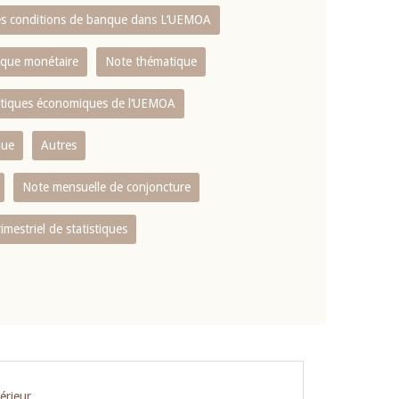
es conditions de banque dans L‘UEMOA
tique monétaire
Note thématique
istiques économiques de l‘UEMOA
que
Autres
Note mensuelle de conjoncture
rimestriel de statistiques
érieur