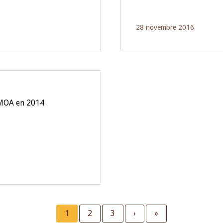
28 novembre 2016
EMOA en 2014
Current
1
Page
2
Page
3
Next
›
Last
»