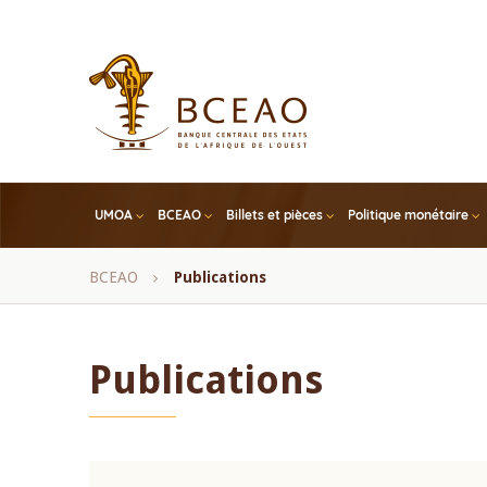
Skip
to
main
content
UMOA
BCEAO
Billets et pièces
Politique monétaire
Fil
BCEAO
Publications
d'Ariane
Publications