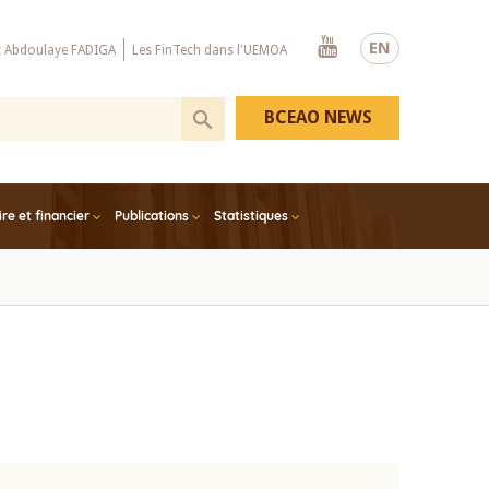
Youtube
EN
x Abdoulaye FADIGA
Les FinTech dans l'UEMOA
BCEAO NEWS
e et financier
Publications
Statistiques