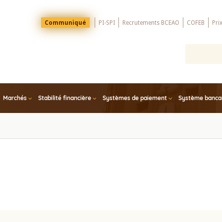
Menu
Communiqué
PI-SPI
Recrutements BCEAO
COFEB
Pri
Top
Marchés
Stabilité financière
Systèmes de paiement
Système bancair