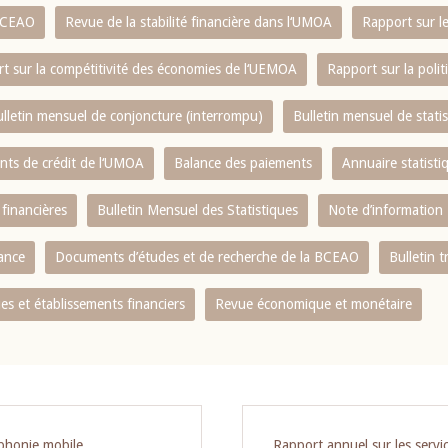
 BCEAO
Revue de la stabilité financière dans l‘UMOA
Rapport sur l
t sur la compétitivité des économies de l‘UEMOA
Rapport sur la poli
lletin mensuel de conjoncture (interrompu)
Bulletin mensuel de stat
ents de crédit de l‘UMOA
Balance des paiements
Annuaire statisti
 financières
Bulletin Mensuel des Statistiques
Note d’information
nance
Documents d’études et de recherche de la BCEAO
Bulletin t
s et établissements financiers
Revue économique et monétaire
éphonie mobile
Rapport annuel sur les servic