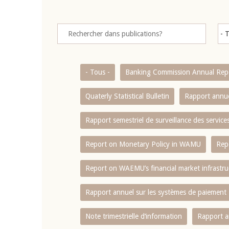
- Tous -
Banking Commission Annual Rep
Quaterly Statistical Bulletin
Rapport annue
Rapport semestriel de surveillance des servic
Report on Monetary Policy in WAMU
Rep
Report on WAEMU’s financial market infrastru
Rapport annuel sur les systèmes de paiement
Note trimestrielle d‘information
Rapport a