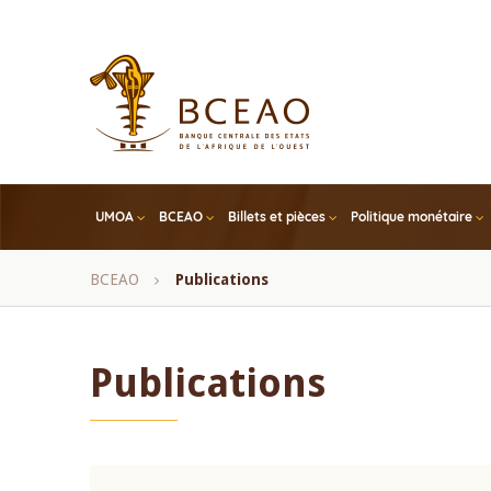
Skip
to
main
content
UMOA
BCEAO
Billets et pièces
Politique monétaire
Fil
BCEAO
Publications
d'Ariane
Publications