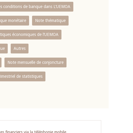
es conditions de banque dans L‘UEMOA
tique monétaire
Note thématique
istiques économiques de l‘UEMOA
que
Autres
Note mensuelle de conjoncture
rimestriel de statistiques
es financiers via la téléphonie mobile