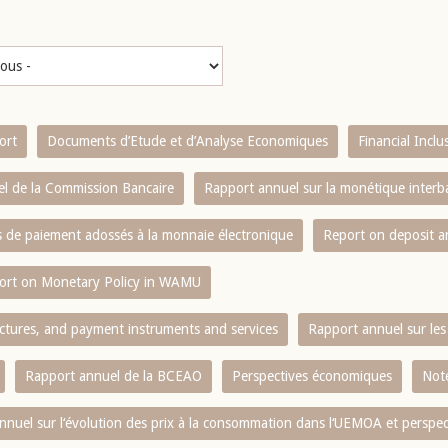
ort
Documents d’Etude et d’Analyse Economiques
Financial Incl
l de la Commission Bancaire
Rapport annuel sur la monétique inter
es de paiement adossés à la monnaie électronique
Report on deposit 
ort on Monetary Policy in WAMU
ctures, and payment instruments and services
Rapport annuel sur les 
Rapport annuel de la BCEAO
Perspectives économiques
Note
nnuel sur l‘évolution des prix à la consommation dans l‘UEMOA et perspec