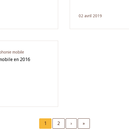
02 avril 2019
éphonie mobile
 mobile en 2016
Current
1
Page
2
Next
›
Last
»