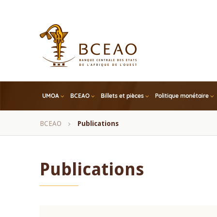
Skip
to
main
content
UMOA
BCEAO
Billets et pièces
Politique monétaire
Fil
BCEAO
Publications
d'Ariane
Publications