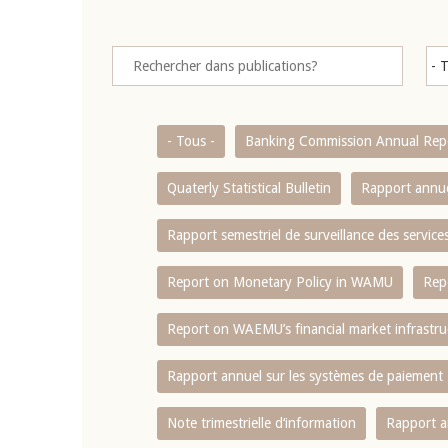
- Tous -
Banking Commission Annual Rep
Quaterly Statistical Bulletin
Rapport annue
Rapport semestriel de surveillance des servic
Report on Monetary Policy in WAMU
Rep
Report on WAEMU’s financial market infrastru
Rapport annuel sur les systèmes de paiement
Note trimestrielle d‘information
Rapport a