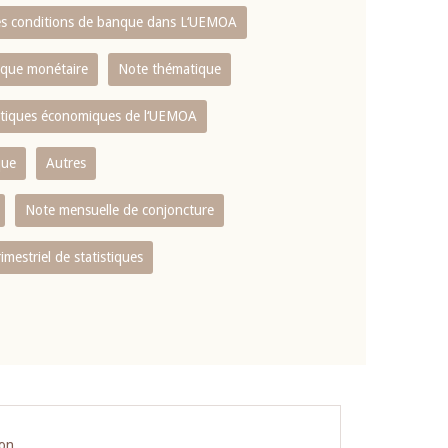
es conditions de banque dans L‘UEMOA
tique monétaire
Note thématique
istiques économiques de l‘UEMOA
que
Autres
Note mensuelle de conjoncture
rimestriel de statistiques
ion