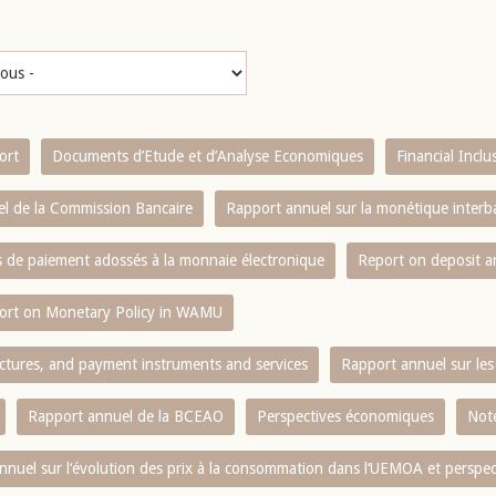
ort
Documents d’Etude et d’Analyse Economiques
Financial Incl
l de la Commission Bancaire
Rapport annuel sur la monétique inter
es de paiement adossés à la monnaie électronique
Report on deposit 
ort on Monetary Policy in WAMU
ctures, and payment instruments and services
Rapport annuel sur les 
Rapport annuel de la BCEAO
Perspectives économiques
Note
nnuel sur l‘évolution des prix à la consommation dans l‘UEMOA et perspec