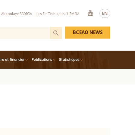
Youtube
EN
x Abdoulaye FADIGA
Les FinTech dans l'UEMOA
BCEAO NEWS
e et financier
Publications
Statistiques