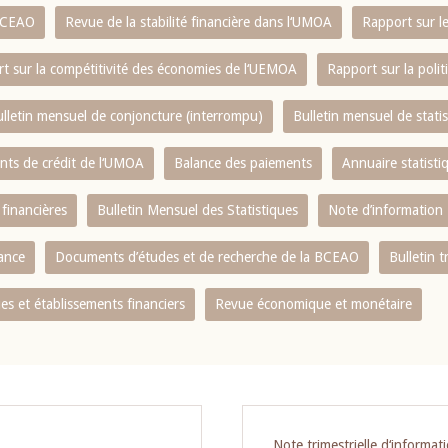
 BCEAO
Revue de la stabilité financière dans l‘UMOA
Rapport sur l
t sur la compétitivité des économies de l‘UEMOA
Rapport sur la poli
lletin mensuel de conjoncture (interrompu)
Bulletin mensuel de stat
ents de crédit de l‘UMOA
Balance des paiements
Annuaire statisti
 financières
Bulletin Mensuel des Statistiques
Note d’information
nance
Documents d’études et de recherche de la BCEAO
Bulletin t
s et établissements financiers
Revue économique et monétaire
Note trimestrielle d‘informat