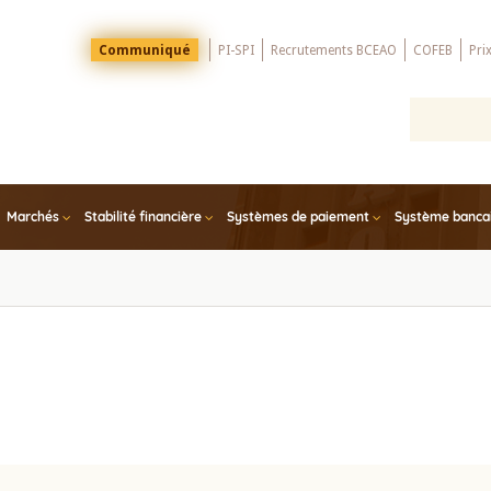
Menu
Communiqué
PI-SPI
Recrutements BCEAO
COFEB
Pri
Top
Marchés
Stabilité financière
Systèmes de paiement
Système bancair