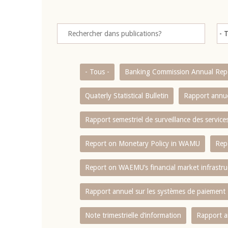
- Tous -
Banking Commission Annual Rep
Quaterly Statistical Bulletin
Rapport annue
Rapport semestriel de surveillance des servic
Report on Monetary Policy in WAMU
Rep
Report on WAEMU’s financial market infrastru
Rapport annuel sur les systèmes de paiement
Note trimestrielle d‘information
Rapport a