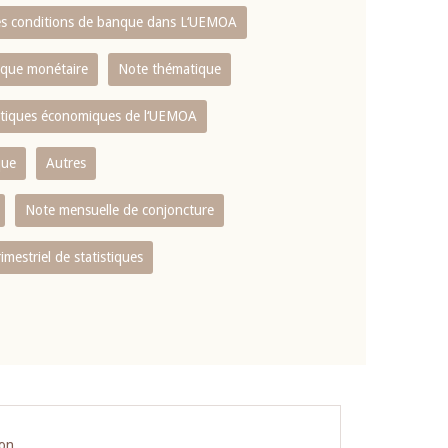
es conditions de banque dans L‘UEMOA
tique monétaire
Note thématique
istiques économiques de l‘UEMOA
que
Autres
Note mensuelle de conjoncture
rimestriel de statistiques
ion