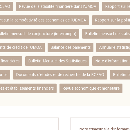
 BCEAO
Revue de la stabilité financière dans l‘UMOA
Rapport sur l
t sur la compétitivité des économies de l‘UEMOA
Rapport sur la poli
lletin mensuel de conjoncture (interrompu)
Bulletin mensuel de stat
ents de crédit de l‘UMOA
Balance des paiements
Annuaire statisti
 financières
Bulletin Mensuel des Statistiques
Note d’information
nance
Documents d’études et de recherche de la BCEAO
Bulletin t
s et établissements financiers
Revue économique et monétaire
Note trimestrielle d‘informat