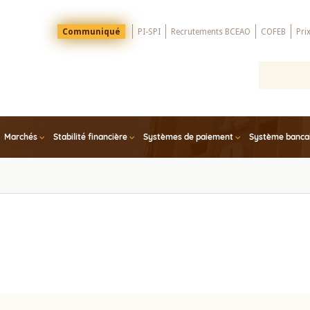
Menu
Communiqué
PI-SPI
Recrutements BCEAO
COFEB
Pri
Top
Marchés
Stabilité financière
Systèmes de paiement
Système bancair