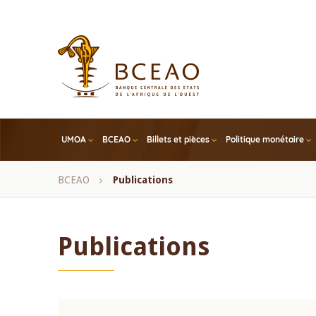
Skip
to
main
content
UMOA
BCEAO
Billets et pièces
Politique monétaire
Fil
BCEAO
Publications
d'Ariane
Publications