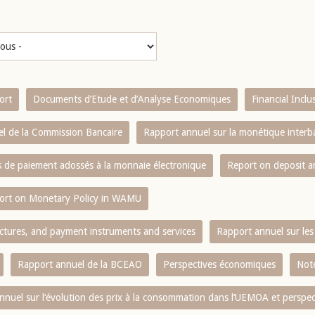
ort
Documents d’Etude et d’Analyse Economiques
Financial Incl
l de la Commission Bancaire
Rapport annuel sur la monétique inter
es de paiement adossés à la monnaie électronique
Report on deposit 
ort on Monetary Policy in WAMU
ctures, and payment instruments and services
Rapport annuel sur les 
Rapport annuel de la BCEAO
Perspectives économiques
Note
nnuel sur l‘évolution des prix à la consommation dans l‘UEMOA et perspec