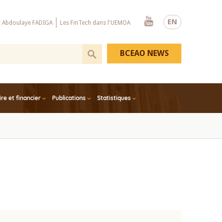
Youtube
EN
x Abdoulaye FADIGA
Les FinTech dans l'UEMOA
BCEAO NEWS
e et financier
Publications
Statistiques