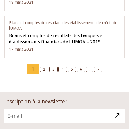
18 mars 2021
Bilans et comptes de résultats des établissements de crédit de
l‘UMOA
Bilans et comptes de résultats des banques et
établissements financiers de l'UMOA – 2019
17 mars 2021
Pagination
Current
1
Page
2
Page
3
Page
4
Page
5
Page
6
Next
›
Last
»
page
page
page
Inscription à la newsletter