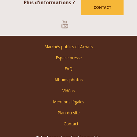
Plus d'informations ?
CONTACT
Youtube
Footer
Marchés publics et Achats
menu
Espace presse
FAQ
Albums photos
Vidéos
Mentions légales
Plan du site
Contact