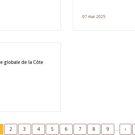
07 mai 2025
e globale de la Côte
urrent
Page
2
Page
3
Page
4
Page
5
Page
6
Page
7
Page
8
Page
9
Next
›
…