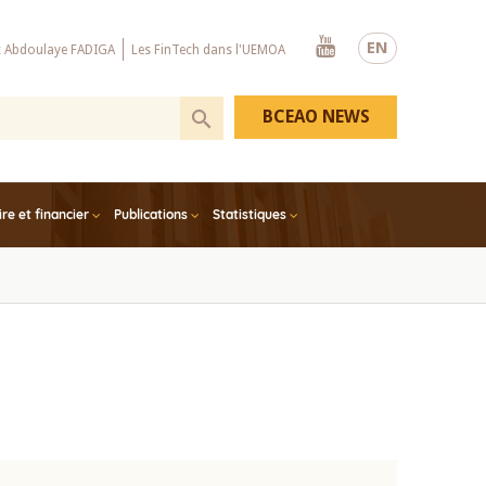
Youtube
EN
x Abdoulaye FADIGA
Les FinTech dans l'UEMOA
BCEAO NEWS
e et financier
Publications
Statistiques