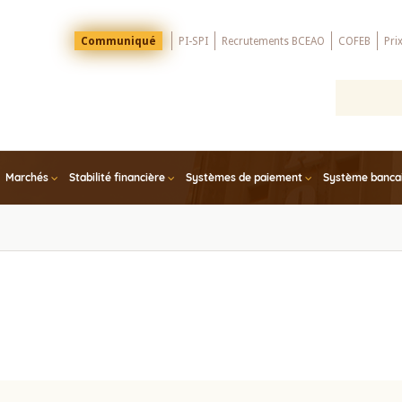
Menu
Communiqué
PI-SPI
Recrutements BCEAO
COFEB
Pri
Top
Marchés
Stabilité financière
Systèmes de paiement
Système bancair