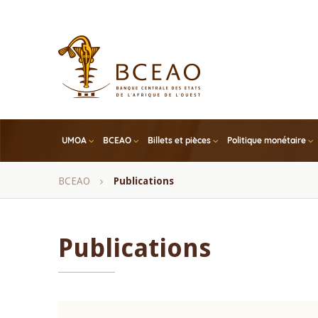
Skip
to
main
content
UMOA
BCEAO
Billets et pièces
Politique monétaire
Fil
BCEAO
Publications
d'Ariane
Publications