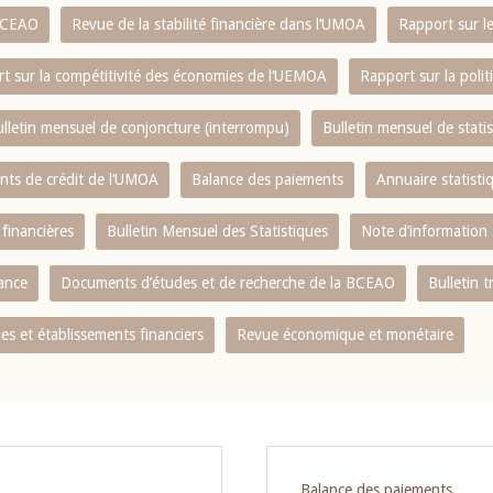
 BCEAO
Revue de la stabilité financière dans l‘UMOA
Rapport sur l
t sur la compétitivité des économies de l‘UEMOA
Rapport sur la poli
lletin mensuel de conjoncture (interrompu)
Bulletin mensuel de stat
ents de crédit de l‘UMOA
Balance des paiements
Annuaire statisti
 financières
Bulletin Mensuel des Statistiques
Note d’information
nance
Documents d’études et de recherche de la BCEAO
Bulletin t
s et établissements financiers
Revue économique et monétaire
Balance des paiements