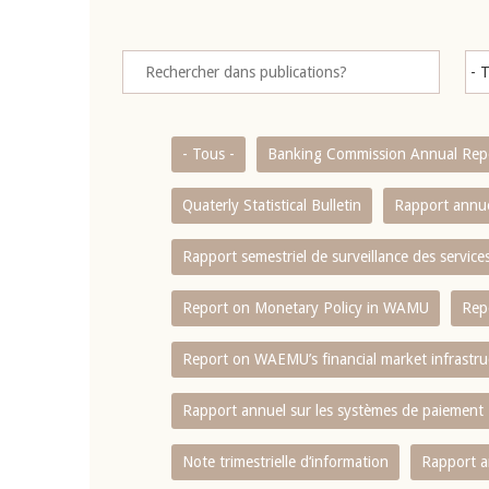
- Tous -
Banking Commission Annual Rep
Quaterly Statistical Bulletin
Rapport annue
Rapport semestriel de surveillance des servic
Report on Monetary Policy in WAMU
Rep
Report on WAEMU’s financial market infrastru
Rapport annuel sur les systèmes de paiement
Note trimestrielle d‘information
Rapport a