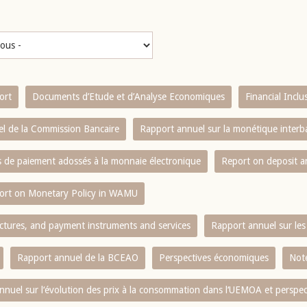
ort
Documents d’Etude et d’Analyse Economiques
Financial Incl
l de la Commission Bancaire
Rapport annuel sur la monétique inter
es de paiement adossés à la monnaie électronique
Report on deposit 
ort on Monetary Policy in WAMU
ctures, and payment instruments and services
Rapport annuel sur les 
Rapport annuel de la BCEAO
Perspectives économiques
Note
nnuel sur l‘évolution des prix à la consommation dans l‘UEMOA et perspec