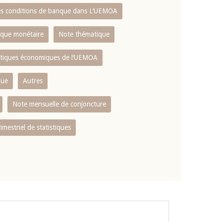
es conditions de banque dans L‘UEMOA
tique monétaire
Note thématique
istiques économiques de l‘UEMOA
que
Autres
Note mensuelle de conjoncture
rimestriel de statistiques