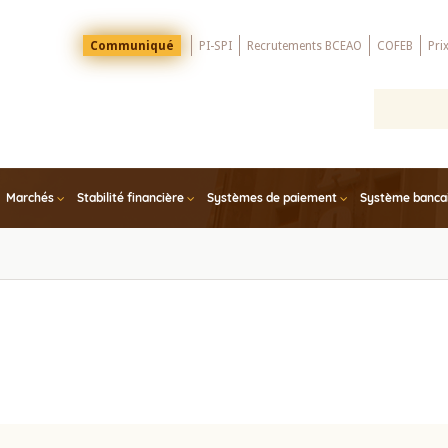
Menu
Communiqué
PI-SPI
Recrutements BCEAO
COFEB
Pri
Top
Marchés
Stabilité financière
Systèmes de paiement
Système bancair