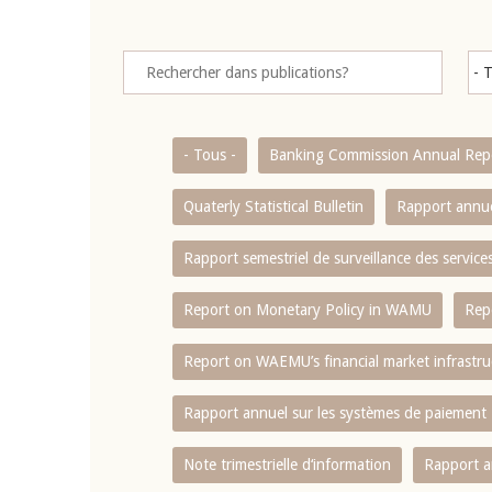
- Tous -
Banking Commission Annual Rep
Quaterly Statistical Bulletin
Rapport annue
Rapport semestriel de surveillance des servic
Report on Monetary Policy in WAMU
Rep
Report on WAEMU’s financial market infrastru
Rapport annuel sur les systèmes de paiement
Note trimestrielle d‘information
Rapport a