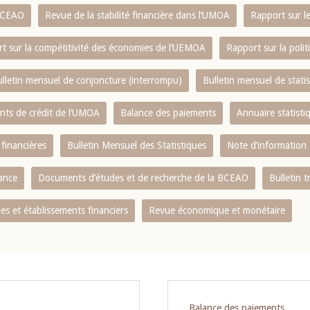
 BCEAO
Revue de la stabilité financière dans l‘UMOA
Rapport sur l
t sur la compétitivité des économies de l‘UEMOA
Rapport sur la poli
lletin mensuel de conjoncture (interrompu)
Bulletin mensuel de stat
ents de crédit de l‘UMOA
Balance des paiements
Annuaire statisti
 financières
Bulletin Mensuel des Statistiques
Note d’information
nance
Documents d’études et de recherche de la BCEAO
Bulletin t
s et établissements financiers
Revue économique et monétaire
Balance des paiements