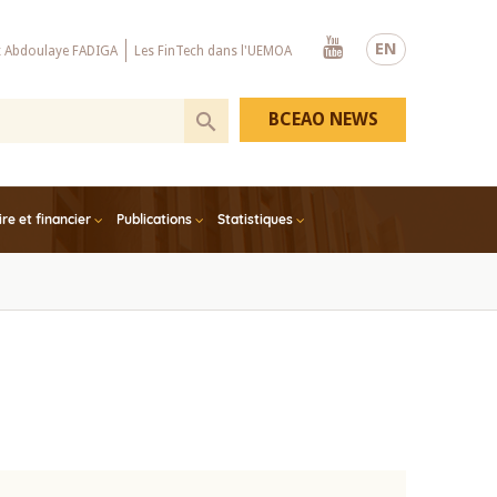
Youtube
EN
x Abdoulaye FADIGA
Les FinTech dans l'UEMOA
BCEAO NEWS
e et financier
Publications
Statistiques