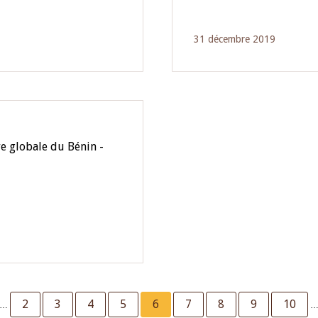
31 décembre 2019
e globale du Bénin -
vious
Page
2
Page
3
Page
4
Page
5
Current
6
Page
7
Page
8
Page
9
Page
10
…