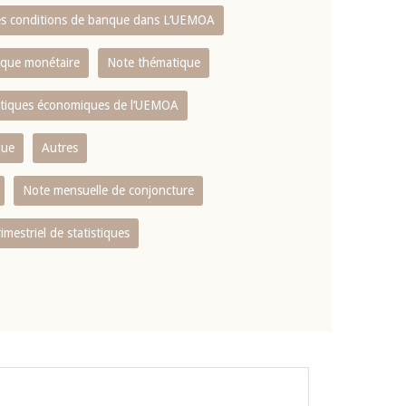
es conditions de banque dans L‘UEMOA
tique monétaire
Note thématique
istiques économiques de l‘UEMOA
que
Autres
Note mensuelle de conjoncture
rimestriel de statistiques