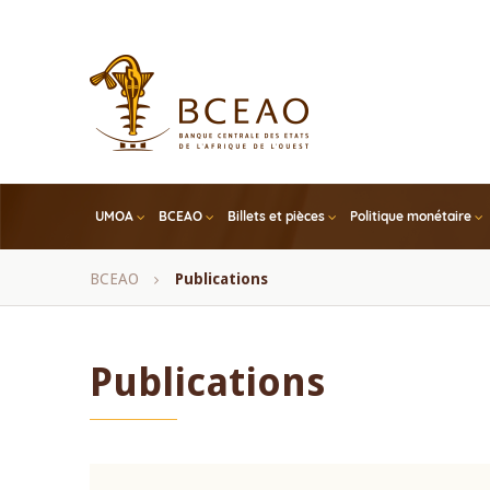
Skip
to
main
content
UMOA
BCEAO
Billets et pièces
Politique monétaire
Fil
BCEAO
Publications
d'Ariane
Publications