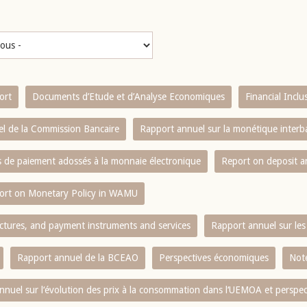
ort
Documents d’Etude et d’Analyse Economiques
Financial Incl
l de la Commission Bancaire
Rapport annuel sur la monétique inter
es de paiement adossés à la monnaie électronique
Report on deposit 
ort on Monetary Policy in WAMU
ctures, and payment instruments and services
Rapport annuel sur les 
Rapport annuel de la BCEAO
Perspectives économiques
Note
nnuel sur l‘évolution des prix à la consommation dans l‘UEMOA et perspec