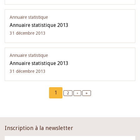
Annuaire statistique
Annuaire statistique 2013
31 décembre 2013
Annuaire statistique
Annuaire statistique 2013
31 décembre 2013
Pagination
Current
1
Page
2
Next
›
Last
»
page
page
page
Inscription à la newsletter