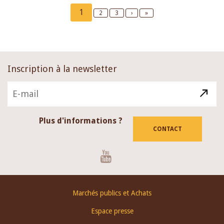
Pagination
Current
1
Page
2
Page
3
Next
›
Last
»
page
page
page
Inscription à la newsletter
Plus d'informations ?
CONTACT
Youtube
Footer
Marchés publics et Achats
menu
Espace presse