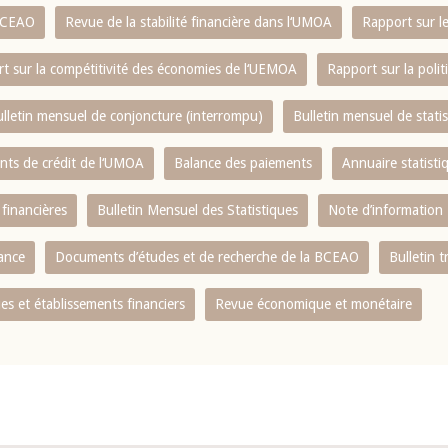
 BCEAO
Revue de la stabilité financière dans l‘UMOA
Rapport sur l
t sur la compétitivité des économies de l‘UEMOA
Rapport sur la poli
lletin mensuel de conjoncture (interrompu)
Bulletin mensuel de stat
ents de crédit de l‘UMOA
Balance des paiements
Annuaire statisti
 financières
Bulletin Mensuel des Statistiques
Note d’information
nance
Documents d’études et de recherche de la BCEAO
Bulletin t
s et établissements financiers
Revue économique et monétaire