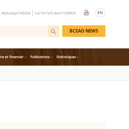
Youtube
EN
x Abdoulaye FADIGA
Les FinTech dans l'UEMOA
BCEAO NEWS
e et financier
Publications
Statistiques