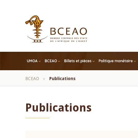
Skip
to
main
content
UMOA
BCEAO
Billets et pièces
Politique monétaire
Fil
BCEAO
Publications
d'Ariane
Publications