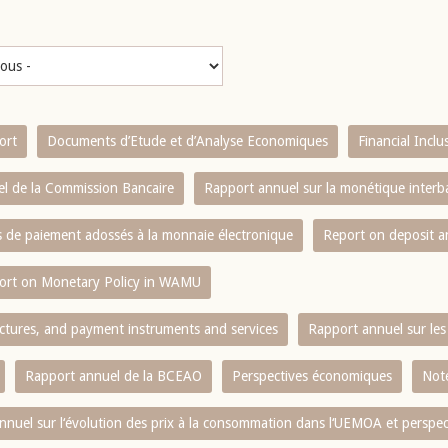
ort
Documents d’Etude et d’Analyse Economiques
Financial Incl
l de la Commission Bancaire
Rapport annuel sur la monétique inter
es de paiement adossés à la monnaie électronique
Report on deposit 
ort on Monetary Policy in WAMU
ctures, and payment instruments and services
Rapport annuel sur les 
Rapport annuel de la BCEAO
Perspectives économiques
Note
nnuel sur l‘évolution des prix à la consommation dans l‘UEMOA et perspec