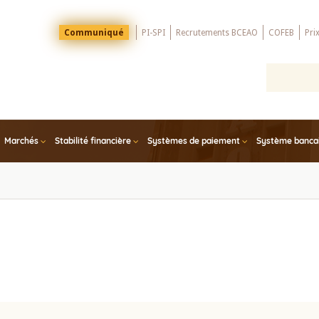
Menu
Communiqué
PI-SPI
Recrutements BCEAO
COFEB
Pri
Top
Marchés
Stabilité financière
Systèmes de paiement
Système bancair