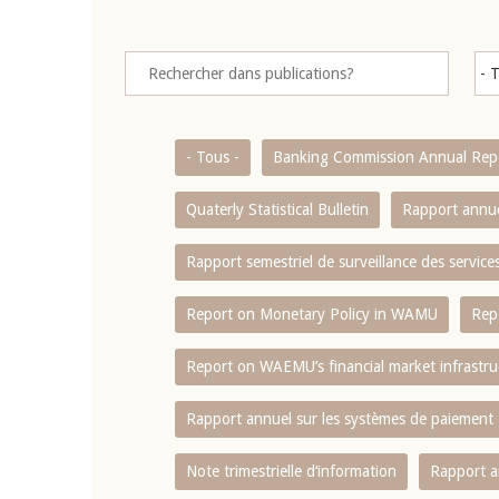
- Tous -
Banking Commission Annual Rep
Quaterly Statistical Bulletin
Rapport annue
Rapport semestriel de surveillance des servic
Report on Monetary Policy in WAMU
Rep
Report on WAEMU’s financial market infrastru
Rapport annuel sur les systèmes de paiement
Note trimestrielle d‘information
Rapport a