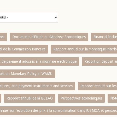
ort
Documents d’Etude et d’Analyse Economiques
Financial Incl
l de la Commission Bancaire
Rapport annuel sur la monétique inter
es de paiement adossés à la monnaie électronique
Report on deposit 
ort on Monetary Policy in WAMU
ctures, and payment instruments and services
Rapport annuel sur les 
Rapport annuel de la BCEAO
Perspectives économiques
Note
nnuel sur l‘évolution des prix à la consommation dans l‘UEMOA et perspec