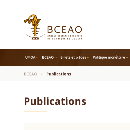
Skip
to
main
content
UMOA
BCEAO
Billets et pièces
Politique monétaire
Fil
BCEAO
Publications
d'Ariane
Publications