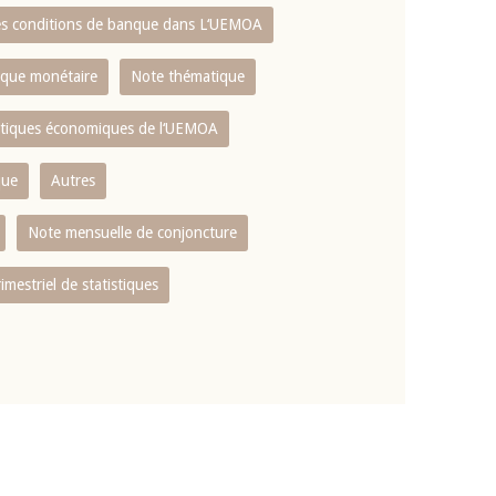
es conditions de banque dans L‘UEMOA
tique monétaire
Note thématique
istiques économiques de l‘UEMOA
que
Autres
Note mensuelle de conjoncture
rimestriel de statistiques