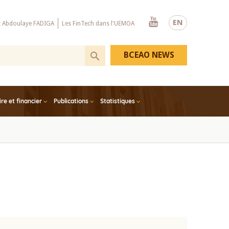
Youtube
EN
x Abdoulaye FADIGA
Les FinTech dans l'UEMOA
BCEAO NEWS
e et financier
Publications
Statistiques