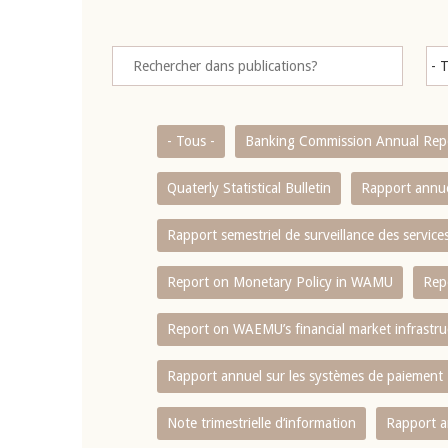
- Tous -
Banking Commission Annual Rep
Quaterly Statistical Bulletin
Rapport annue
Rapport semestriel de surveillance des servic
Report on Monetary Policy in WAMU
Rep
Report on WAEMU’s financial market infrastru
Rapport annuel sur les systèmes de paiement
Note trimestrielle d‘information
Rapport a