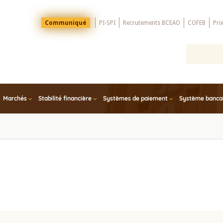
Menu
Communiqué
PI-SPI
Recrutements BCEAO
COFEB
Pri
Top
Marchés
Stabilité financière
Systèmes de paiement
Système bancair