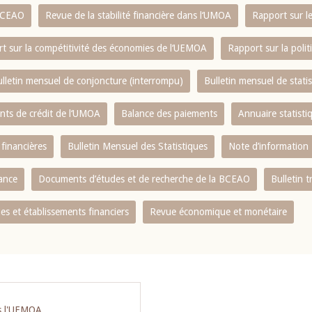
 BCEAO
Revue de la stabilité financière dans l‘UMOA
Rapport sur l
t sur la compétitivité des économies de l‘UEMOA
Rapport sur la poli
lletin mensuel de conjoncture (interrompu)
Bulletin mensuel de stat
ents de crédit de l‘UMOA
Balance des paiements
Annuaire statisti
 financières
Bulletin Mensuel des Statistiques
Note d’information
nance
Documents d’études et de recherche de la BCEAO
Bulletin t
s et établissements financiers
Revue économique et monétaire
ns l'UEMOA