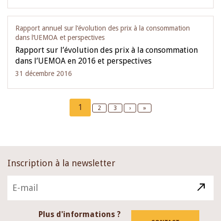
Rapport annuel sur l‘évolution des prix à la consommation
dans l‘UEMOA et perspectives
Rapport sur l’évolution des prix à la consommation
dans l’UEMOA en 2016 et perspectives
31 décembre 2016
Pagination
Current
1
Page
2
Page
3
Next
›
Last
»
page
page
page
Inscription à la newsletter
Plus d'informations ?