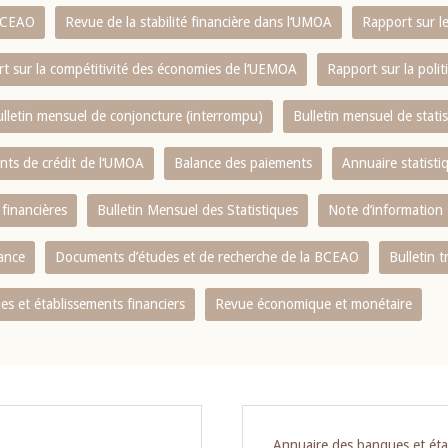
 BCEAO
Revue de la stabilité financière dans l‘UMOA
Rapport sur l
t sur la compétitivité des économies de l‘UEMOA
Rapport sur la poli
lletin mensuel de conjoncture (interrompu)
Bulletin mensuel de stat
ents de crédit de l‘UMOA
Balance des paiements
Annuaire statisti
 financières
Bulletin Mensuel des Statistiques
Note d’information
nance
Documents d’études et de recherche de la BCEAO
Bulletin t
s et établissements financiers
Revue économique et monétaire
Annuaire des banques et éta