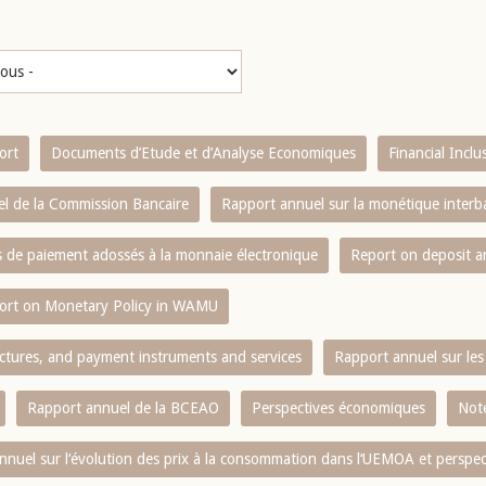
ort
Documents d’Etude et d’Analyse Economiques
Financial Incl
l de la Commission Bancaire
Rapport annuel sur la monétique inter
es de paiement adossés à la monnaie électronique
Report on deposit 
ort on Monetary Policy in WAMU
ctures, and payment instruments and services
Rapport annuel sur les 
Rapport annuel de la BCEAO
Perspectives économiques
Note
nnuel sur l‘évolution des prix à la consommation dans l‘UEMOA et perspec