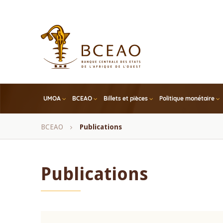
Skip
to
main
content
UMOA
BCEAO
Billets et pièces
Politique monétaire
Fil
BCEAO
Publications
d'Ariane
Publications