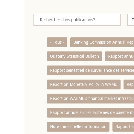
- Tous -
Banking Commission Annual Rep
Quaterly Statistical Bulletin
Rapport annue
Rapport semestriel de surveillance des servic
Report on Monetary Policy in WAMU
Rep
Report on WAEMU’s financial market infrastru
Rapport annuel sur les systèmes de paiement
Note trimestrielle d‘information
Rapport a