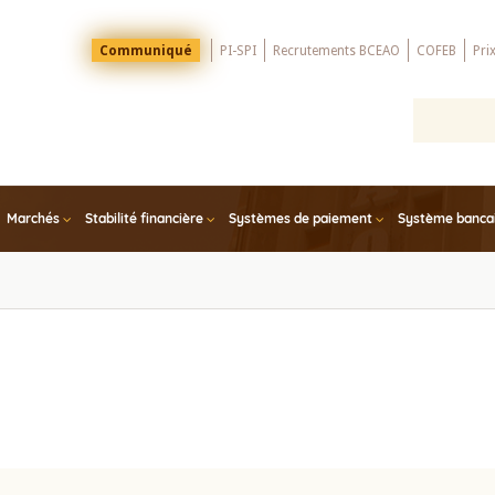
Menu
Communiqué
PI-SPI
Recrutements BCEAO
COFEB
Pri
Top
Marchés
Stabilité financière
Systèmes de paiement
Système bancair