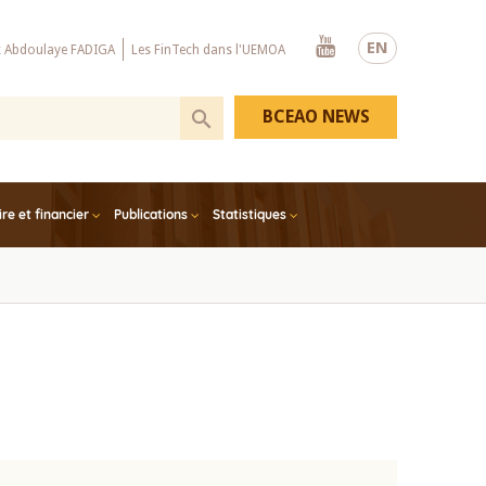
Youtube
EN
x Abdoulaye FADIGA
Les FinTech dans l'UEMOA
BCEAO NEWS
e et financier
Publications
Statistiques