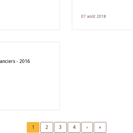
07 août 2018
anciers - 2016
Current
1
Page
2
Page
3
Page
4
Next
›
Last
»