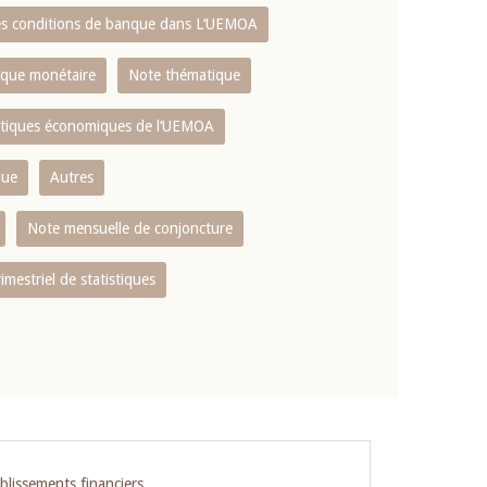
es conditions de banque dans L‘UEMOA
tique monétaire
Note thématique
istiques économiques de l‘UEMOA
que
Autres
Note mensuelle de conjoncture
rimestriel de statistiques
blissements financiers