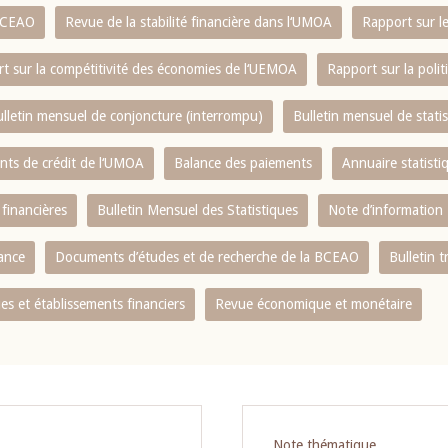
 BCEAO
Revue de la stabilité financière dans l‘UMOA
Rapport sur l
t sur la compétitivité des économies de l‘UEMOA
Rapport sur la poli
lletin mensuel de conjoncture (interrompu)
Bulletin mensuel de stat
ents de crédit de l‘UMOA
Balance des paiements
Annuaire statisti
 financières
Bulletin Mensuel des Statistiques
Note d’information
nance
Documents d’études et de recherche de la BCEAO
Bulletin t
s et établissements financiers
Revue économique et monétaire
Note thématique