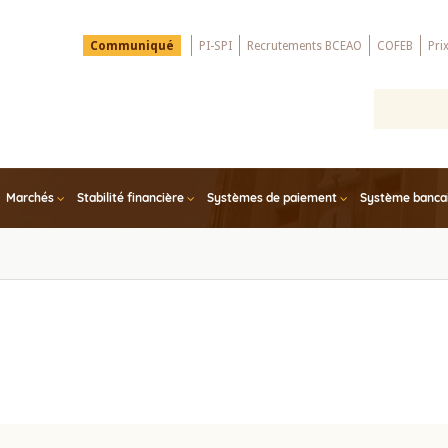
Menu
Communiqué
PI-SPI
Recrutements BCEAO
COFEB
Pri
Top
Marchés
Stabilité financière
Systèmes de paiement
Système bancair