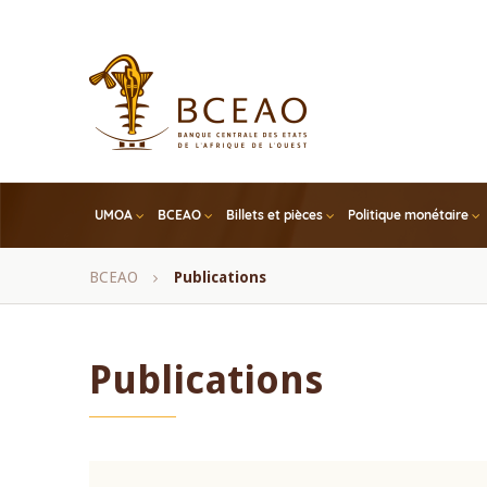
Skip
to
main
content
UMOA
BCEAO
Billets et pièces
Politique monétaire
Fil
BCEAO
Publications
d'Ariane
Publications