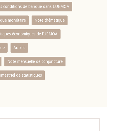
es conditions de banque dans L‘UEMOA
tique monétaire
Note thématique
istiques économiques de l‘UEMOA
que
Autres
Note mensuelle de conjoncture
rimestriel de statistiques