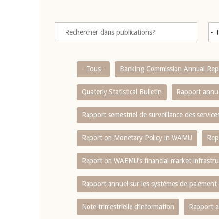
- Tous -
Banking Commission Annual Rep
Quaterly Statistical Bulletin
Rapport annue
Rapport semestriel de surveillance des servic
Report on Monetary Policy in WAMU
Rep
Report on WAEMU’s financial market infrastru
Rapport annuel sur les systèmes de paiement
Note trimestrielle d‘information
Rapport a