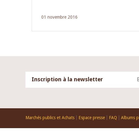
01 novembre 2016
Inscription à la newsletter
Footer
Marchés publics et Achats
Espace presse
FAQ
Albums p
menu