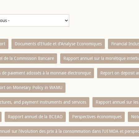
ort
Documents d’Etude et d’Analyse Economiques
Financial Incl
l de la Commission Bancaire
Rapport annuel sur la monétique inter
es de paiement adossés à la monnaie électronique
Report on deposit 
ort on Monetary Policy in WAMU
ctures, and payment instruments and services
Rapport annuel sur les 
Rapport annuel de la BCEAO
Perspectives économiques
Note
nnuel sur l‘évolution des prix à la consommation dans l‘UEMOA et perspec