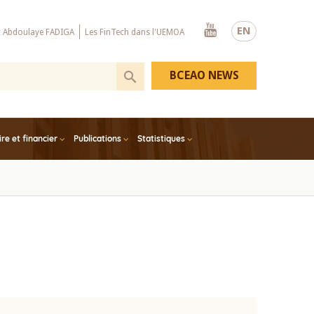
Youtube
EN
x Abdoulaye FADIGA
Les FinTech dans l'UEMOA
BCEAO NEWS
e et financier
Publications
Statistiques