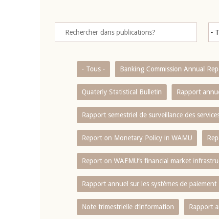
- Tous -
Banking Commission Annual Rep
Quaterly Statistical Bulletin
Rapport annue
Rapport semestriel de surveillance des servic
Report on Monetary Policy in WAMU
Rep
Report on WAEMU’s financial market infrastru
Rapport annuel sur les systèmes de paiement
Note trimestrielle d‘information
Rapport a