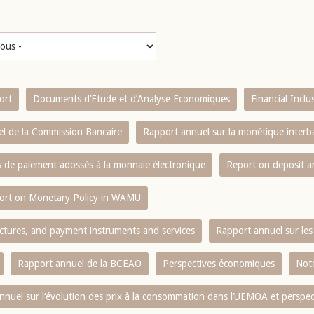
ort
Documents d’Etude et d’Analyse Economiques
Financial Incl
l de la Commission Bancaire
Rapport annuel sur la monétique inter
es de paiement adossés à la monnaie électronique
Report on deposit 
ort on Monetary Policy in WAMU
ctures, and payment instruments and services
Rapport annuel sur les 
Rapport annuel de la BCEAO
Perspectives économiques
Note
nnuel sur l‘évolution des prix à la consommation dans l‘UEMOA et perspec