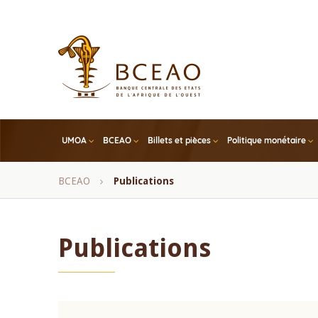
Skip
to
main
content
UMOA
BCEAO
Billets et pièces
Politique monétaire
Fil
BCEAO
Publications
d'Ariane
Publications