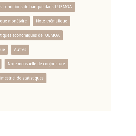
es conditions de banque dans L‘UEMOA
tique monétaire
Note thématique
istiques économiques de l‘UEMOA
que
Autres
Note mensuelle de conjoncture
rimestriel de statistiques