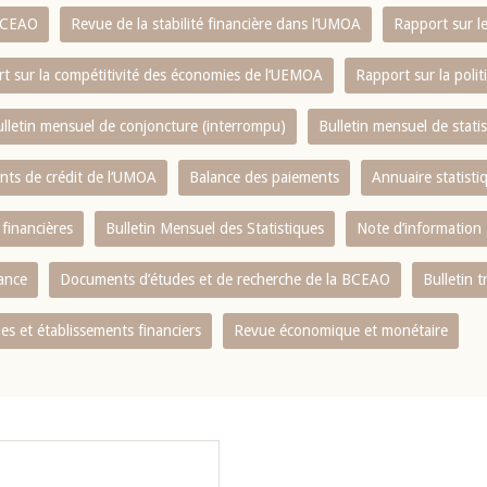
 BCEAO
Revue de la stabilité financière dans l‘UMOA
Rapport sur l
t sur la compétitivité des économies de l‘UEMOA
Rapport sur la poli
lletin mensuel de conjoncture (interrompu)
Bulletin mensuel de stat
ents de crédit de l‘UMOA
Balance des paiements
Annuaire statisti
 financières
Bulletin Mensuel des Statistiques
Note d’information
nance
Documents d’études et de recherche de la BCEAO
Bulletin t
s et établissements financiers
Revue économique et monétaire