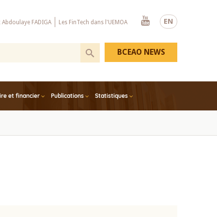
Youtube
EN
x Abdoulaye FADIGA
Les FinTech dans l'UEMOA
BCEAO NEWS
e et financier
Publications
Statistiques