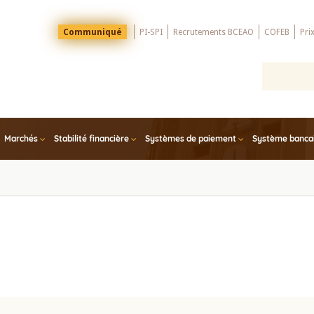
Menu
Communiqué
PI-SPI
Recrutements BCEAO
COFEB
Pri
Top
Marchés
Stabilité financière
Systèmes de paiement
Système bancair