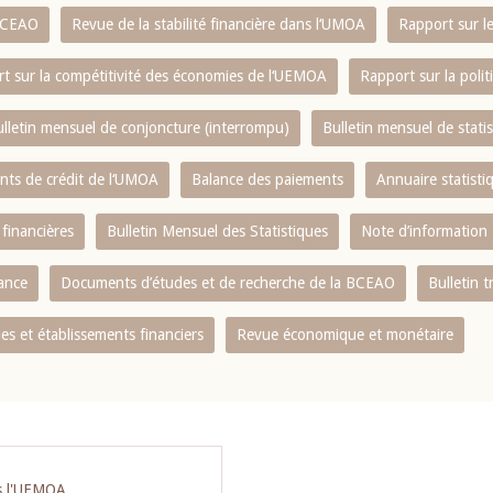
 BCEAO
Revue de la stabilité financière dans l‘UMOA
Rapport sur l
t sur la compétitivité des économies de l‘UEMOA
Rapport sur la poli
lletin mensuel de conjoncture (interrompu)
Bulletin mensuel de stat
ents de crédit de l‘UMOA
Balance des paiements
Annuaire statisti
 financières
Bulletin Mensuel des Statistiques
Note d’information
nance
Documents d’études et de recherche de la BCEAO
Bulletin t
s et établissements financiers
Revue économique et monétaire
ns l'UEMOA