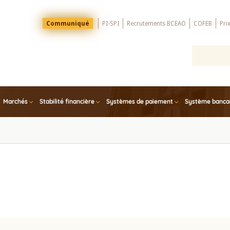
Menu
Communiqué
PI-SPI
Recrutements BCEAO
COFEB
Pri
Top
Marchés
Stabilité financière
Systèmes de paiement
Système bancair