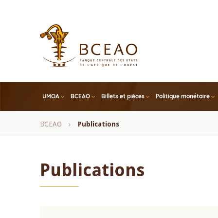
Skip
to
main
content
UMOA
BCEAO
Billets et pièces
Politique monétaire
Fil
BCEAO
Publications
d'Ariane
Publications