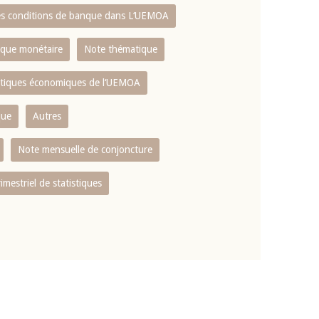
es conditions de banque dans L‘UEMOA
tique monétaire
Note thématique
istiques économiques de l‘UEMOA
que
Autres
Note mensuelle de conjoncture
rimestriel de statistiques