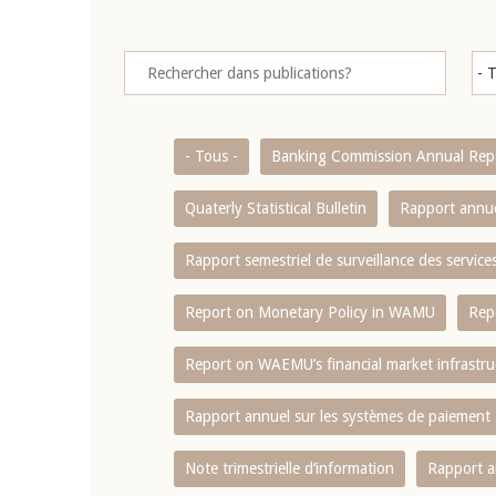
- Tous -
Banking Commission Annual Rep
Quaterly Statistical Bulletin
Rapport annue
Rapport semestriel de surveillance des servic
Report on Monetary Policy in WAMU
Rep
Report on WAEMU’s financial market infrastru
Rapport annuel sur les systèmes de paiement
Note trimestrielle d‘information
Rapport a