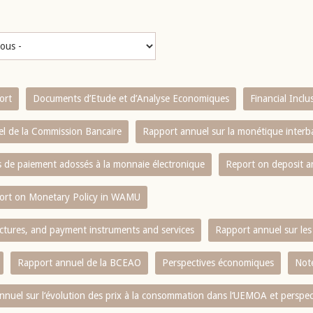
ort
Documents d’Etude et d’Analyse Economiques
Financial Incl
l de la Commission Bancaire
Rapport annuel sur la monétique inter
es de paiement adossés à la monnaie électronique
Report on deposit 
ort on Monetary Policy in WAMU
ctures, and payment instruments and services
Rapport annuel sur les 
Rapport annuel de la BCEAO
Perspectives économiques
Note
nnuel sur l‘évolution des prix à la consommation dans l‘UEMOA et perspec