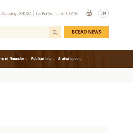
Youtube
EN
x Abdoulaye FADIGA
Les FinTech dans l'UEMOA
BCEAO NEWS
e et financier
Publications
Statistiques