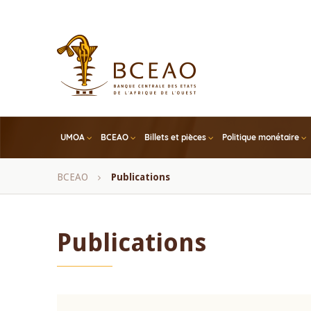
Skip
to
main
content
UMOA
BCEAO
Billets et pièces
Politique monétaire
Fil
BCEAO
Publications
d'Ariane
Publications