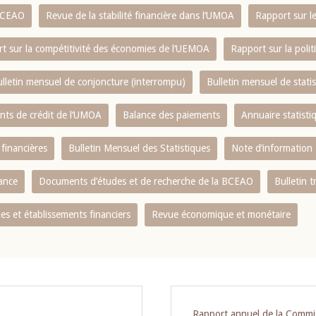
 BCEAO
Revue de la stabilité financière dans l‘UMOA
Rapport sur l
t sur la compétitivité des économies de l‘UEMOA
Rapport sur la poli
lletin mensuel de conjoncture (interrompu)
Bulletin mensuel de stat
ents de crédit de l‘UMOA
Balance des paiements
Annuaire statisti
 financières
Bulletin Mensuel des Statistiques
Note d’information
nance
Documents d’études et de recherche de la BCEAO
Bulletin t
s et établissements financiers
Revue économique et monétaire
Rapport annuel de la Commi