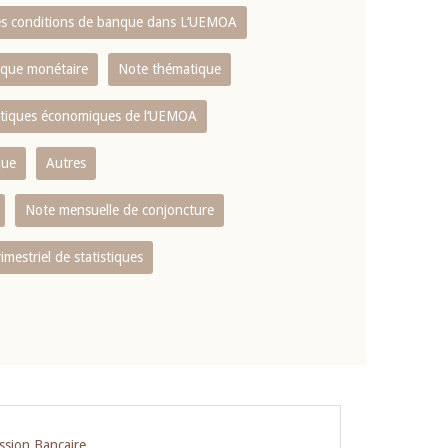
es conditions de banque dans L‘UEMOA
tique monétaire
Note thématique
istiques économiques de l‘UEMOA
que
Autres
Note mensuelle de conjoncture
rimestriel de statistiques
ssion Bancaire