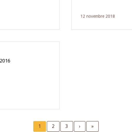
12 novembre 2018
 2016
Current
1
Page
2
Page
3
Next
›
Last
»