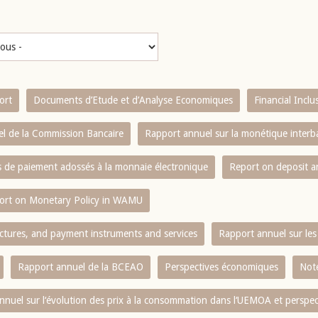
ort
Documents d’Etude et d’Analyse Economiques
Financial Incl
l de la Commission Bancaire
Rapport annuel sur la monétique inter
es de paiement adossés à la monnaie électronique
Report on deposit 
ort on Monetary Policy in WAMU
ctures, and payment instruments and services
Rapport annuel sur les 
Rapport annuel de la BCEAO
Perspectives économiques
Note
nnuel sur l‘évolution des prix à la consommation dans l‘UEMOA et perspec