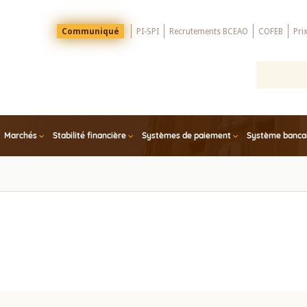
Menu
Communiqué
PI-SPI
Recrutements BCEAO
COFEB
Pri
Top
Marchés
Stabilité financière
Systèmes de paiement
Système bancair