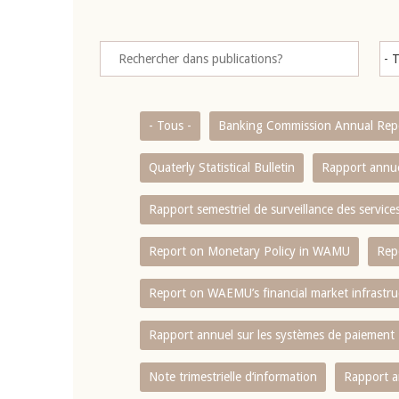
- Tous -
Banking Commission Annual Rep
Quaterly Statistical Bulletin
Rapport annue
Rapport semestriel de surveillance des servic
Report on Monetary Policy in WAMU
Rep
Report on WAEMU’s financial market infrastru
Rapport annuel sur les systèmes de paiement
Note trimestrielle d‘information
Rapport a