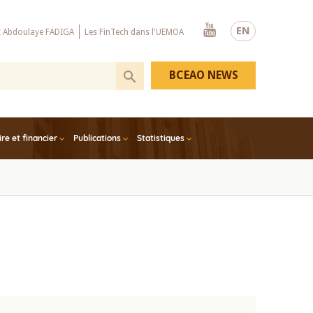
Youtube
EN
x Abdoulaye FADIGA
Les FinTech dans l'UEMOA
BCEAO NEWS
e et financier
Publications
Statistiques