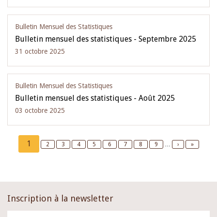
Bulletin Mensuel des Statistiques
Bulletin mensuel des statistiques - Septembre 2025
31 octobre 2025
Bulletin Mensuel des Statistiques
Bulletin mensuel des statistiques - Août 2025
03 octobre 2025
Pagination
Current
1
Page
2
Page
3
Page
4
Page
5
Page
6
Page
7
Page
8
Page
9
…
Next
›
Last
»
page
page
page
Inscription à la newsletter