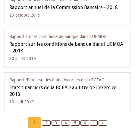
Rapport annuel de la Commission Bancaire - 2018
29 octobre 2019
Rapport sur les conditions de banque dans L‘UEMOA
Rapport sur les conditions de banque dans l’UEMOA
- 2018
30 juillet 2019
Rapport d‘audit sur les états financiers de la BCEAO
Etats financiers de la BCEAO au titre de l'exercice
2018
10 avril 2019
Pagination
Current
1
Page
2
Page
3
Page
4
Page
5
Page
6
Next
›
Last
»
page
page
page