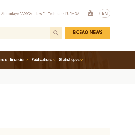
Youtube
EN
x Abdoulaye FADIGA
Les FinTech dans l'UEMOA
BCEAO NEWS
e et financier
Publications
Statistiques