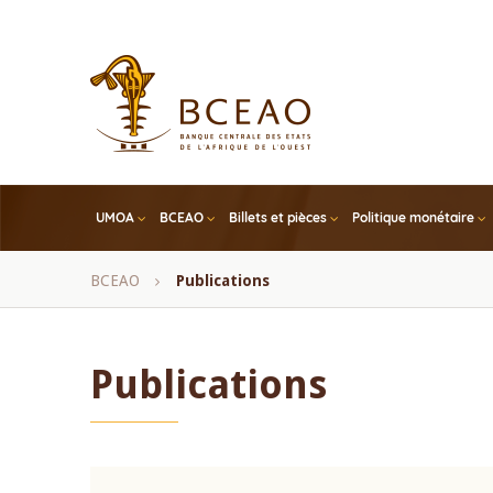
Skip
to
main
content
UMOA
BCEAO
Billets et pièces
Politique monétaire
Fil
BCEAO
Publications
d'Ariane
Publications