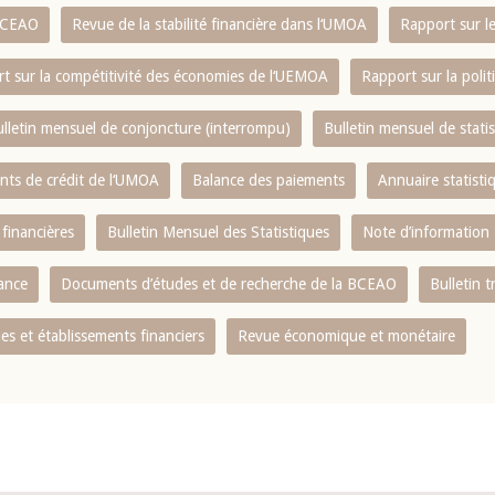
 BCEAO
Revue de la stabilité financière dans l‘UMOA
Rapport sur l
t sur la compétitivité des économies de l‘UEMOA
Rapport sur la poli
lletin mensuel de conjoncture (interrompu)
Bulletin mensuel de stat
ents de crédit de l‘UMOA
Balance des paiements
Annuaire statisti
 financières
Bulletin Mensuel des Statistiques
Note d’information
nance
Documents d’études et de recherche de la BCEAO
Bulletin t
s et établissements financiers
Revue économique et monétaire