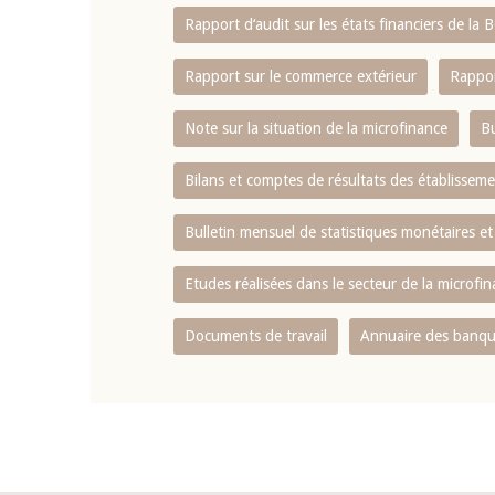
Rapport d‘audit sur les états financiers de la
Rapport sur le commerce extérieur
Rappor
Note sur la situation de la microfinance
Bu
Bilans et comptes de résultats des établissem
Bulletin mensuel de statistiques monétaires et
Etudes réalisées dans le secteur de la microfi
Documents de travail
Annuaire des banque