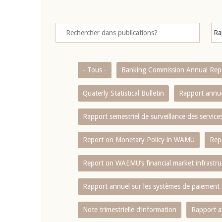
- Tous -
Banking Commission Annual Rep
Quaterly Statistical Bulletin
Rapport annue
Rapport semestriel de surveillance des servic
Report on Monetary Policy in WAMU
Rep
Report on WAEMU’s financial market infrastru
Rapport annuel sur les systèmes de paiement
Note trimestrielle d‘information
Rapport a