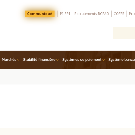
Menu
Communiqué
PI-SPI
Recrutements BCEAO
COFEB
Pri
Top
Marchés
Stabilité financière
Systèmes de paiement
Système bancair