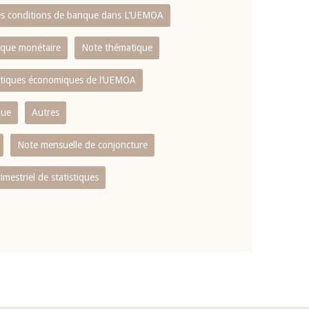
es conditions de banque dans L‘UEMOA
tique monétaire
Note thématique
istiques économiques de l‘UEMOA
que
Autres
Note mensuelle de conjoncture
rimestriel de statistiques