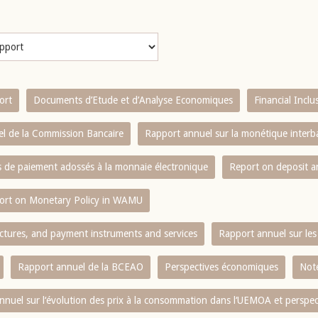
ort
Documents d’Etude et d’Analyse Economiques
Financial Incl
l de la Commission Bancaire
Rapport annuel sur la monétique inter
es de paiement adossés à la monnaie électronique
Report on deposit 
ort on Monetary Policy in WAMU
ctures, and payment instruments and services
Rapport annuel sur les 
Rapport annuel de la BCEAO
Perspectives économiques
Note
nnuel sur l‘évolution des prix à la consommation dans l‘UEMOA et perspec