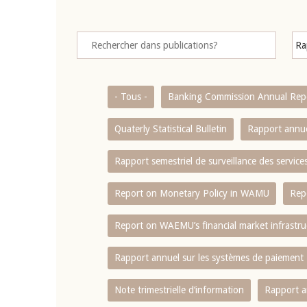
- Tous -
Banking Commission Annual Rep
Quaterly Statistical Bulletin
Rapport annue
Rapport semestriel de surveillance des servic
Report on Monetary Policy in WAMU
Rep
Report on WAEMU’s financial market infrastru
Rapport annuel sur les systèmes de paiement
Note trimestrielle d‘information
Rapport a