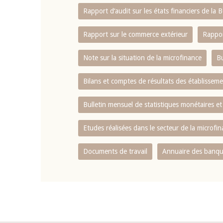
Rapport d‘audit sur les états financiers de la
Rapport sur le commerce extérieur
Rappor
Note sur la situation de la microfinance
Bu
Bilans et comptes de résultats des établissem
Bulletin mensuel de statistiques monétaires et
Etudes réalisées dans le secteur de la microfi
Documents de travail
Annuaire des banque