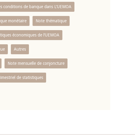
es conditions de banque dans L‘UEMOA
tique monétaire
Note thématique
istiques économiques de l‘UEMOA
que
Autres
Note mensuelle de conjoncture
rimestriel de statistiques