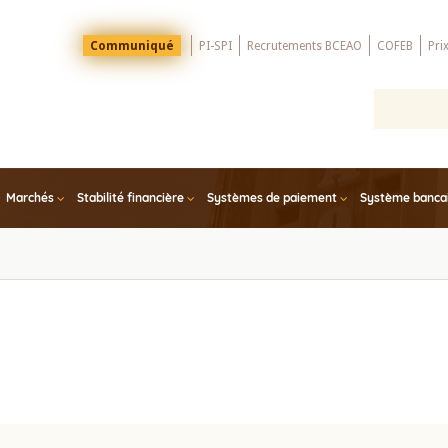
Menu
Communiqué
PI-SPI
Recrutements BCEAO
COFEB
Pri
Top
Marchés
Stabilité financière
Systèmes de paiement
Système bancair