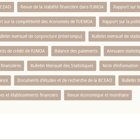
 BCEAO
Revue de la stabilité financière dans l‘UMOA
Rapport sur l
t sur la compétitivité des économies de l‘UEMOA
Rapport sur la poli
lletin mensuel de conjoncture (interrompu)
Bulletin mensuel de stat
ents de crédit de l‘UMOA
Balance des paiements
Annuaire statisti
 financières
Bulletin Mensuel des Statistiques
Note d’information
nance
Documents d’études et de recherche de la BCEAO
Bulletin t
s et établissements financiers
Revue économique et monétaire