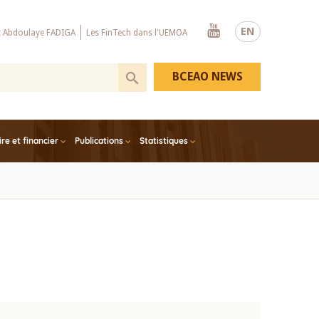
Youtube
EN
x Abdoulaye FADIGA
Les FinTech dans l'UEMOA
BCEAO NEWS
e et financier
Publications
Statistiques