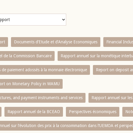
ort
Documents d’Etude et d’Analyse Economiques
Financial Incl
l de la Commission Bancaire
Rapport annuel sur la monétique inter
es de paiement adossés à la monnaie électronique
Report on deposit 
ort on Monetary Policy in WAMU
ctures, and payment instruments and services
Rapport annuel sur les 
Rapport annuel de la BCEAO
Perspectives économiques
Note
nnuel sur l‘évolution des prix à la consommation dans l‘UEMOA et perspec