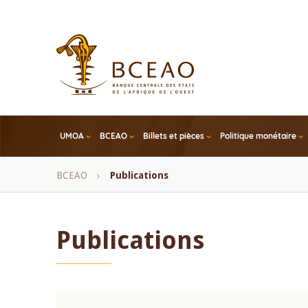
Skip
to
main
content
UMOA
BCEAO
Billets et pièces
Politique monétaire
Fil
BCEAO
Publications
d'Ariane
Publications