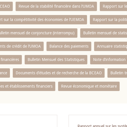
 BCEAO
Revue de la stabilité financière dans l‘UMOA
Rapport sur l
t sur la compétitivité des économies de l‘UEMOA
Rapport sur la poli
lletin mensuel de conjoncture (interrompu)
Bulletin mensuel de stat
ents de crédit de l‘UMOA
Balance des paiements
Annuaire statisti
 financières
Bulletin Mensuel des Statistiques
Note d’information
nance
Documents d’études et de recherche de la BCEAO
Bulletin t
s et établissements financiers
Revue économique et monétaire
Rapport annuel sur les syst