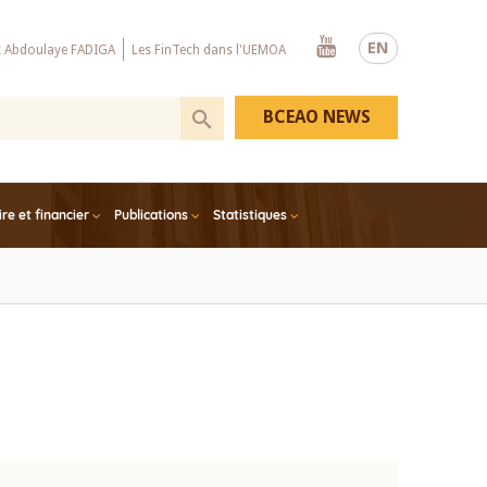
Youtube
EN
x Abdoulaye FADIGA
Les FinTech dans l'UEMOA
BCEAO NEWS
e et financier
Publications
Statistiques