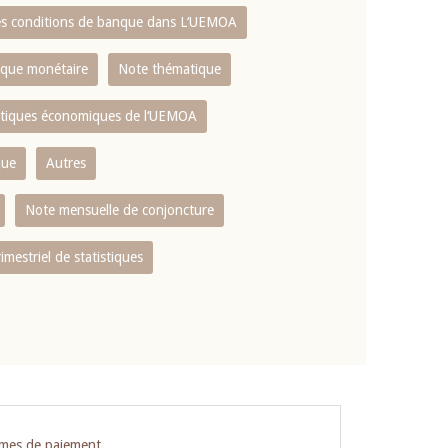
es conditions de banque dans L‘UEMOA
tique monétaire
Note thématique
istiques économiques de l‘UEMOA
que
Autres
Note mensuelle de conjoncture
rimestriel de statistiques
èmes de paiement