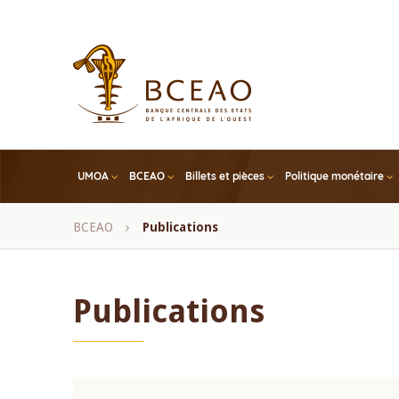
Skip
to
main
content
UMOA
BCEAO
Billets et pièces
Politique monétaire
Fil
BCEAO
Publications
d'Ariane
Publications