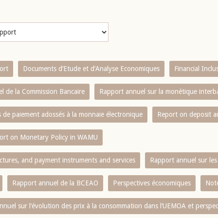
ort
Documents d’Etude et d’Analyse Economiques
Financial Incl
l de la Commission Bancaire
Rapport annuel sur la monétique inter
es de paiement adossés à la monnaie électronique
Report on deposit 
ort on Monetary Policy in WAMU
ctures, and payment instruments and services
Rapport annuel sur les 
Rapport annuel de la BCEAO
Perspectives économiques
Note
nnuel sur l‘évolution des prix à la consommation dans l‘UEMOA et perspec