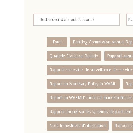
- Tous -
Banking Commission Annual Rep
Quaterly Statistical Bulletin
Rapport annue
Rapport semestriel de surveillance des servic
Report on Monetary Policy in WAMU
Rep
Report on WAEMU’s financial market infrastru
Rapport annuel sur les systèmes de paiement
Note trimestrielle d‘information
Rapport a