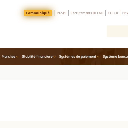
Menu
Communiqué
PI-SPI
Recrutements BCEAO
COFEB
Pri
Top
Marchés
Stabilité financière
Systèmes de paiement
Système bancair