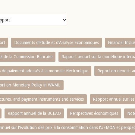
ort
Documents d’Etude et d’Analyse Economiques
Financial Incl
l de la Commission Bancaire
Rapport annuel sur la monétique inter
es de paiement adossés à la monnaie électronique
Report on deposit 
ort on Monetary Policy in WAMU
ctures, and payment instruments and services
Rapport annuel sur les 
Rapport annuel de la BCEAO
Perspectives économiques
Note
nnuel sur l‘évolution des prix à la consommation dans l‘UEMOA et perspec