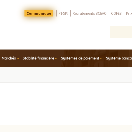
Menu
Communiqué
PI-SPI
Recrutements BCEAO
COFEB
Pri
Top
Marchés
Stabilité financière
Systèmes de paiement
Système bancair