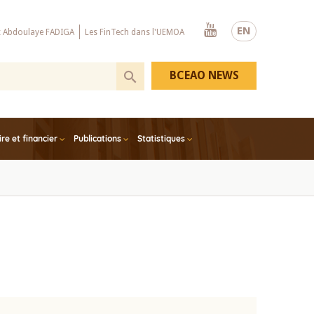
Youtube
EN
x Abdoulaye FADIGA
Les FinTech dans l'UEMOA
BCEAO NEWS
e et financier
Publications
Statistiques