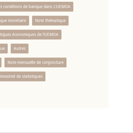
es conditions de banque dans L‘UEMOA
tique monétaire
Note thématique
istiques économiques de l‘UEMOA
que
Autres
Note mensuelle de conjoncture
rimestriel de statistiques