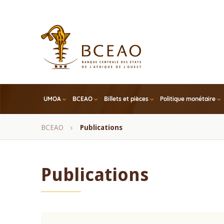
Skip
to
main
content
UMOA
BCEAO
Billets et pièces
Politique monétaire
Fil
BCEAO
Publications
d'Ariane
Publications