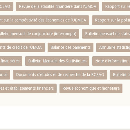
 BCEAO
Revue de la stabilité financière dans l‘UMOA
Rapport sur l
t sur la compétitivité des économies de l‘UEMOA
Rapport sur la poli
lletin mensuel de conjoncture (interrompu)
Bulletin mensuel de stat
ents de crédit de l‘UMOA
Balance des paiements
Annuaire statisti
 financières
Bulletin Mensuel des Statistiques
Note d’information
nance
Documents d’études et de recherche de la BCEAO
Bulletin t
s et établissements financiers
Revue économique et monétaire