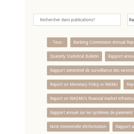
- Tous -
Banking Commission Annual Rep
Quaterly Statistical Bulletin
Rapport annue
Rapport semestriel de surveillance des servic
Report on Monetary Policy in WAMU
Rep
Report on WAEMU’s financial market infrastru
Rapport annuel sur les systèmes de paiement
Note trimestrielle d‘information
Rapport a