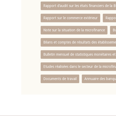
Rapport d‘audit sur les états financiers de la
Rapport sur le commerce extérieur
Rappor
Note sur la situation de la microfinance
Bu
Bilans et comptes de résultats des établissem
Bulletin mensuel de statistiques monétaires et
Etudes réalisées dans le secteur de la microfi
Documents de travail
Annuaire des banque