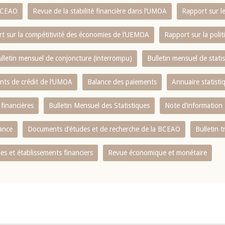
 BCEAO
Revue de la stabilité financière dans l‘UMOA
Rapport sur l
t sur la compétitivité des économies de l‘UEMOA
Rapport sur la poli
lletin mensuel de conjoncture (interrompu)
Bulletin mensuel de stat
ents de crédit de l‘UMOA
Balance des paiements
Annuaire statisti
 financières
Bulletin Mensuel des Statistiques
Note d’information
nance
Documents d’études et de recherche de la BCEAO
Bulletin t
s et établissements financiers
Revue économique et monétaire