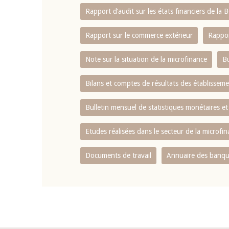
Rapport d‘audit sur les états financiers de la
Rapport sur le commerce extérieur
Rappor
Note sur la situation de la microfinance
Bu
Bilans et comptes de résultats des établissem
Bulletin mensuel de statistiques monétaires et
Etudes réalisées dans le secteur de la microfi
Documents de travail
Annuaire des banque