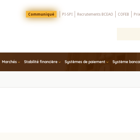
Menu
Communiqué
PI-SPI
Recrutements BCEAO
COFEB
Pri
Top
Marchés
Stabilité financière
Systèmes de paiement
Système bancair