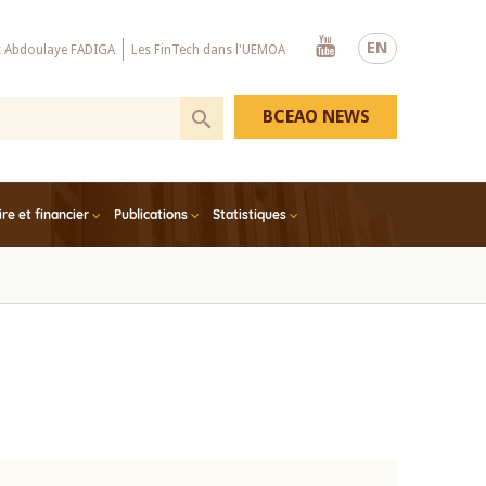
Youtube
EN
x Abdoulaye FADIGA
Les FinTech dans l'UEMOA
BCEAO NEWS
e et financier
Publications
Statistiques