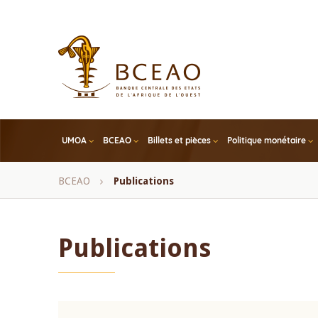
Skip
to
main
content
UMOA
BCEAO
Billets et pièces
Politique monétaire
Fil
BCEAO
Publications
d'Ariane
Publications