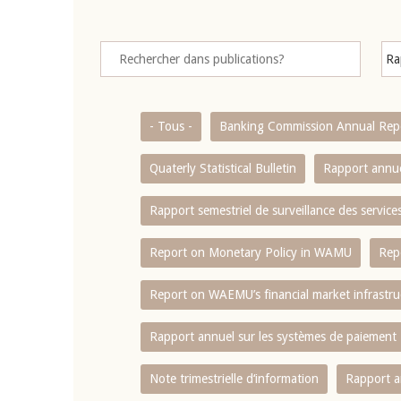
- Tous -
Banking Commission Annual Rep
Quaterly Statistical Bulletin
Rapport annue
Rapport semestriel de surveillance des servic
Report on Monetary Policy in WAMU
Rep
Report on WAEMU’s financial market infrastru
Rapport annuel sur les systèmes de paiement
Note trimestrielle d‘information
Rapport a