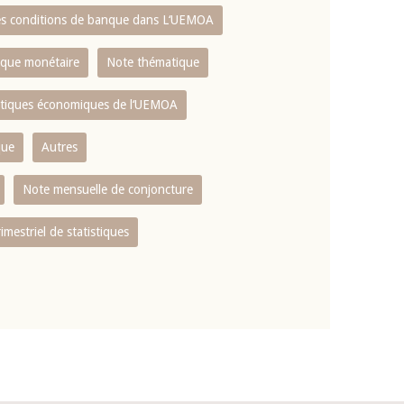
es conditions de banque dans L‘UEMOA
tique monétaire
Note thématique
istiques économiques de l‘UEMOA
que
Autres
Note mensuelle de conjoncture
rimestriel de statistiques