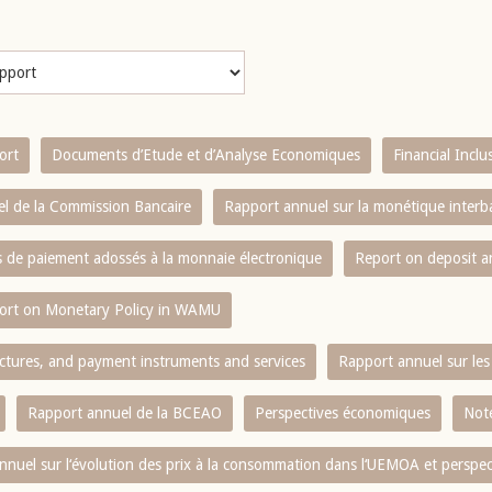
ort
Documents d’Etude et d’Analyse Economiques
Financial Incl
l de la Commission Bancaire
Rapport annuel sur la monétique inter
es de paiement adossés à la monnaie électronique
Report on deposit 
ort on Monetary Policy in WAMU
ctures, and payment instruments and services
Rapport annuel sur les 
Rapport annuel de la BCEAO
Perspectives économiques
Note
nnuel sur l‘évolution des prix à la consommation dans l‘UEMOA et perspec