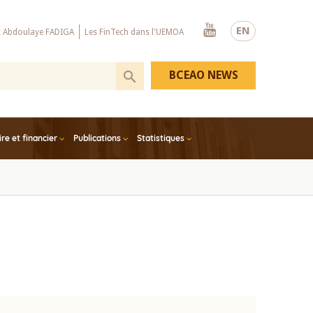
Youtube
EN
x Abdoulaye FADIGA
Les FinTech dans l'UEMOA
BCEAO NEWS
e et financier
Publications
Statistiques