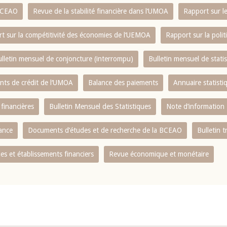
 BCEAO
Revue de la stabilité financière dans l‘UMOA
Rapport sur l
t sur la compétitivité des économies de l‘UEMOA
Rapport sur la poli
lletin mensuel de conjoncture (interrompu)
Bulletin mensuel de stat
ents de crédit de l‘UMOA
Balance des paiements
Annuaire statisti
 financières
Bulletin Mensuel des Statistiques
Note d’information
nance
Documents d’études et de recherche de la BCEAO
Bulletin t
s et établissements financiers
Revue économique et monétaire