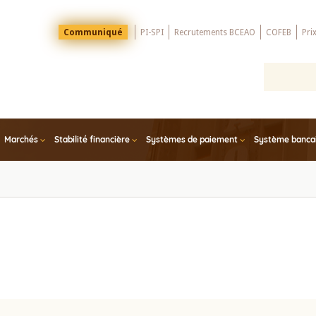
Menu
Communiqué
PI-SPI
Recrutements BCEAO
COFEB
Pri
Top
Marchés
Stabilité financière
Systèmes de paiement
Système bancair