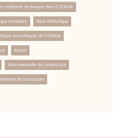
es conditions de banque dans L‘UEMOA
tique monétaire
Note thématique
istiques économiques de l‘UEMOA
que
Autres
Note mensuelle de conjoncture
rimestriel de statistiques