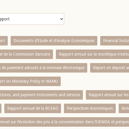
ort
Documents d’Etude et d’Analyse Economiques
Financial Incl
l de la Commission Bancaire
Rapport annuel sur la monétique inter
es de paiement adossés à la monnaie électronique
Report on deposit 
ort on Monetary Policy in WAMU
ctures, and payment instruments and services
Rapport annuel sur les 
Rapport annuel de la BCEAO
Perspectives économiques
Note
nnuel sur l‘évolution des prix à la consommation dans l‘UEMOA et perspec