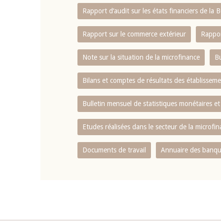
Rapport d‘audit sur les états financiers de la
Rapport sur le commerce extérieur
Rappor
Note sur la situation de la microfinance
Bu
Bilans et comptes de résultats des établissem
Bulletin mensuel de statistiques monétaires et
Etudes réalisées dans le secteur de la microfi
Documents de travail
Annuaire des banque