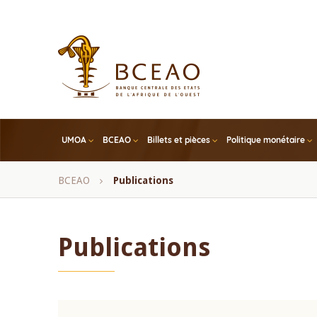
Skip
to
main
content
UMOA
BCEAO
Billets et pièces
Politique monétaire
Fil
BCEAO
Publications
d'Ariane
Publications