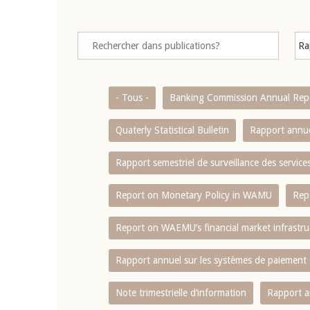
- Tous -
Banking Commission Annual Rep
Quaterly Statistical Bulletin
Rapport annue
Rapport semestriel de surveillance des servic
Report on Monetary Policy in WAMU
Rep
Report on WAEMU’s financial market infrastru
Rapport annuel sur les systèmes de paiement
Note trimestrielle d‘information
Rapport a