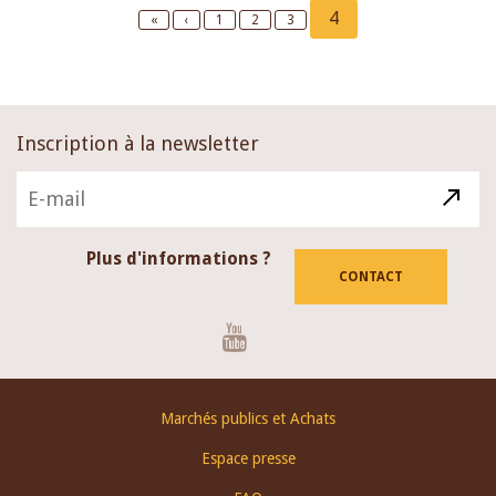
Pagination
Current
4
First
«
Previous
‹
Page
1
Page
2
Page
3
page
page
page
Inscription à la newsletter
Plus d'informations ?
CONTACT
Youtube
Footer
Marchés publics et Achats
menu
Espace presse