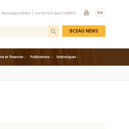
Youtube
EN
x Abdoulaye FADIGA
Les FinTech dans l'UEMOA
BCEAO NEWS
e et financier
Publications
Statistiques