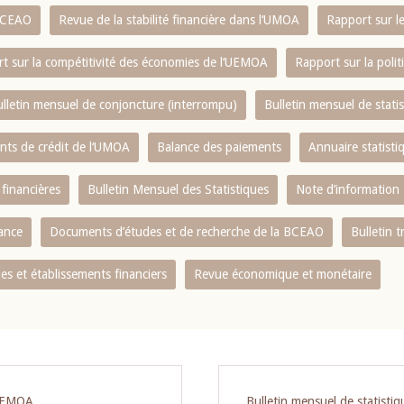
 BCEAO
Revue de la stabilité financière dans l‘UMOA
Rapport sur l
t sur la compétitivité des économies de l‘UEMOA
Rapport sur la poli
lletin mensuel de conjoncture (interrompu)
Bulletin mensuel de stat
ents de crédit de l‘UMOA
Balance des paiements
Annuaire statisti
 financières
Bulletin Mensuel des Statistiques
Note d’information
nance
Documents d’études et de recherche de la BCEAO
Bulletin t
s et établissements financiers
Revue économique et monétaire
‘UEMOA
Bulletin mensuel de statist