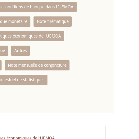
es conditions de banque dans L‘UEMOA
tique monétaire
Note thématique
istiques économiques de l‘UEMOA
que
Autres
Note mensuelle de conjoncture
rimestriel de statistiques
iques économiques de l‘UEMOA