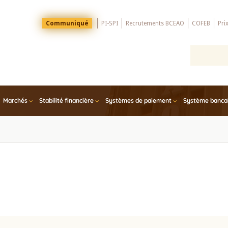
Menu
Communiqué
PI-SPI
Recrutements BCEAO
COFEB
Pri
Top
Marchés
Stabilité financière
Systèmes de paiement
Système bancair