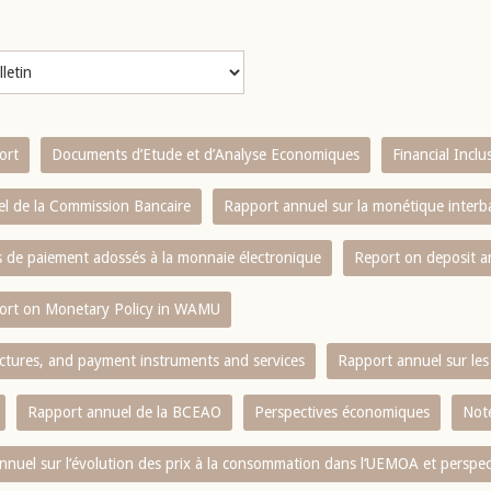
ort
Documents d’Etude et d’Analyse Economiques
Financial Incl
l de la Commission Bancaire
Rapport annuel sur la monétique inter
es de paiement adossés à la monnaie électronique
Report on deposit 
ort on Monetary Policy in WAMU
ctures, and payment instruments and services
Rapport annuel sur les 
Rapport annuel de la BCEAO
Perspectives économiques
Note
nnuel sur l‘évolution des prix à la consommation dans l‘UEMOA et perspec