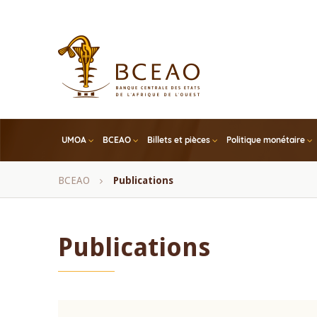
Skip
to
main
content
UMOA
BCEAO
Billets et pièces
Politique monétaire
Fil
BCEAO
Publications
d'Ariane
Publications